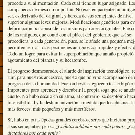
procede a su alimentación. Cada cual tiene su lugar asignado. Lo
compañeros de mesa no importan. No existen parientes ni amigo
ser, es derivado del original, y hereda de sus semejantes de nivel
superior algunas leves mejoras. Modificaciones genéticas para evi
deformación por abuso de los mismos patrones originales. Fue c
de los antiguos, que contó con el plácet del gobierno, que así se
procediera: a cada generación, pues, se le añade una pequeña mej
permiten retirar los especimenes antiguos con rapidez y efectivi
Todo un logro para evitar la superpoblación que antaño propició 
agotamiento del planeta y su hecatombe.
El progreso desmesurado, el alarde de inspiración tecnológico, r
ruin para nuestros ancestros, puesto que no vino acompañado de 
progreso de su humanidad. Fueron bestias, egocéntricas e hipócri
Impotentes para aprender y descubrir la propia soga que se anud
cuello. No hubo escalo en su alma, al contrario, se desplomó hací
insensibilidad y la deshumanización a medida que los chismes f
más feroces, más pequeños y más mortíferos.
Sí, hubo en otras épocas grandes cerebros, seres que hicieron pro
¿Cuántos soldados por cada poeta? ¿Cu
a sus semejantes, pero...
dictadores por cada genio?