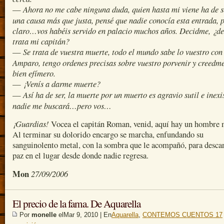
Ahora no me cabe ninguna duda, quien hasta mi viene ha de s
—
una causa más que justa, pensé que nadie conocía esta entrada, 
claro…vos habéis servido en palacio muchos años. Decidme, ¿de
trata mi capitán?
Se trata de vuestra muerte, todo el mundo sabe lo vuestro co
—
Amparo, tengo ordenes precisas sobre vuestro porvenir y creedme
bien efímero.
¡Venís a darme muerte?
—
Así ha de ser, la muerte por un muerto es agravio sutil e inexi
—
nadie me buscará…pero vos…
¡Guardias!
Vocea el capitán Roman, venid, aquí hay un hombre 
Al terminar su dolorido encargo se marcha, enfundando su
sanguinolento metal, con la sombra que le acompañó, para desca
paz en el lugar desde donde nadie regresa.
Mon
27/09/2006
El precio de la fama. De Aquarella
Por
monelle
elMar 9, 2010 | En
Aquarella
,
CONTEMOS CUENTOS 17