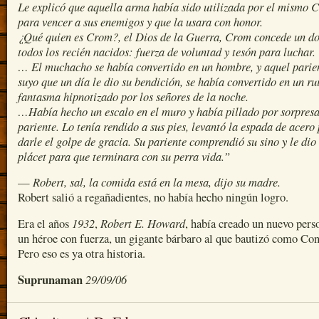
Le explicó que aquella arma había sido utilizada por el mismo 
para vencer a sus enemigos y que la usara con honor.
¿Qué quien es Crom?, el Dios de la Guerra, Crom concede un d
todos los recién nacidos: fuerza de voluntad y tesón para luchar.
… El muchacho se había convertido en un hombre, y aquel parie
suyo que un día le dio su bendición, se había convertido en un ru
fantasma hipnotizado por los señores de la noche.
…Había hecho un escalo en el muro y había pillado por sorpresa
pariente. Lo tenía rendido a sus pies, levantó la espada de acero
darle el golpe de gracia. Su pariente comprendió su sino y le dio
plácet para que terminara con su perra vida.”
Robert, sal, la comida está en la mesa, dijo su madre.
—
Robert salió a regañadientes, no había hecho ningún logro.
1932
Robert E. Howard
Era el años
,
, había creado un nuevo pers
un héroe con fuerza, un gigante bárbaro al que bautizó como Con
Pero eso es ya otra historia.
Suprunaman
29/09/06