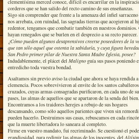
clementísima merced conoce, difícil es encarrilar en la inspiraci
corderos que se han salido del recto camino de sus enseñanzas.
Sigo sin comprender que frente a la amenaza del infiel sarraceno
nos arrebata, con ruindad, las sagradas tierras que acogieron al hi
redentor, tengamos que combatir también en nuestros dominios.
hayan renegados que se burlen en el desprecio a su recto parecer.
¿Cómo pueden algunos desaprensivos creerse poseedores de la v
que tan sólo aquel que ostenta la sabiduría, y cuya figura hereda
San Pedro primer pilar de Nuestra Santa Madre Iglesia, posee?
Maligno
Indudablemente, el plácet del
guía sus pasos poniendo 
entredicho toda vuestra bondad.
Asaltamos sin previo aviso la ciudad que ahora se haya rendida a
clemencia. Pocos sobrevivieron al envite de los santos caballeros
cruzados, cuyas armas consagradas purificaron, en cada uno de su
pases, las almas de aquellos que se apartaron de la senda del bien
Encontramos a los traidores herejes a rebujo de sus hogares
descansando, como sólo aquellos parientes que viven sin remord
pueden hacerlo. Destruimos sus casas, rebuscamos en cada rincó
que la muerte libertadora lo saneara al completo.
Firme en vuestro mandato, fui recriminado. Se cuestionó el pode
Altísi
grandiosidad, para redimir las almas de los inocentes, del