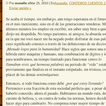
Por
monelle
elMar 25, 2010 | En
Aquarella
,
CONTEMOS CUENTOS 1
Enviar opinión »
Se acaba el tiempo, sin embargo, aún tengo esperanza en el futur
en el mío inexistente, sino en el de las generaciones venideras. M
últimos minutos los empleo en escribir, sin saber muy bien a qui
dirijo mi despedida. No tengo parientes, ni amigos, la absurda s
en la que me tocó nacer me ha negado poder disfrutar de esas pal
cuyo significado conozco a través de las definiciones de un diccio
¡Menudo logro para la humanidad!
Hace siglos que somos una e
híbrida entre máquina y humano, una combinación de dígitos y l
antes lo
para nombrarnos, un tiempo limitado para funcionar (
llamaban vivir, qué hermosa palabra
“vida”
) un período de
esta
previamente que finaliza en el instante estipulado, sin tristeza, co
semimáquinas
plácet de las demás
.
¿por qué estoy llorando?
Entonces, si todo funciona como debe
Pertenezco a esa fracción de esta sociedad perfecta que, a pesar d
haberlo conocido, añora el pasado. Habitamos un mundo ruin, de
carente de belleza, y, en contra de todas las normas, hemos decid
hacer algo para cambiarlo. No compensa tener mayor tiempo de