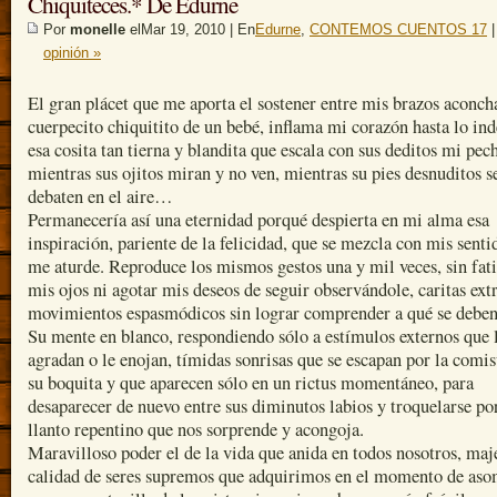
Chiquiteces.* De Edurne
Por
monelle
elMar 19, 2010 | En
Edurne
,
CONTEMOS CUENTOS 17
opinión »
El gran plácet que me aporta el sostener entre mis brazos aconch
cuerpecito chiquitito de un bebé, inflama mi corazón hasta lo ind
esa cosita tan tierna y blandita que escala con sus deditos mi pec
mientras sus ojitos miran y no ven, mientras su pies desnuditos s
debaten en el aire…
Permanecería así una eternidad porqué despierta en mi alma esa
inspiración, pariente de la felicidad, que se mezcla con mis senti
me aturde. Reproduce los mismos gestos una y mil veces, sin fat
mis ojos ni agotar mis deseos de seguir observándole, caritas ext
movimientos espasmódicos sin lograr comprender a qué se deben
Su mente en blanco, respondiendo sólo a estímulos externos que 
agradan o le enojan, tímidas sonrisas que se escapan por la comis
su boquita y que aparecen sólo en un rictus momentáneo, para
desaparecer de nuevo entre sus diminutos labios y troquelarse po
llanto repentino que nos sorprende y acongoja.
Maravilloso poder el de la vida que anida en todos nosotros, maj
calidad de seres supremos que adquirimos en el momento de as