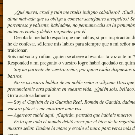
¿Qué nueva, cruel y ruin me traéis indigno caballero? ¿Cuál 
—
alma malvada que os obliga a cometer semejantes atropellos? S
portentoso y valiente, habladme, no permanezcáis en la penumbr
quien os envía y debéis responder por él.
— Desolado me hallo espada que me hablas, si por inspiración d
he de confesar, séllense mis labios para siempre que a mi señor n
traicionar.
Sois malvado y rufián, ¿quien se atreve a levantar la voz ante mí?
Responded a mi pregunta o vuestro logro habrá quedado en quim
Soy un pariente de vuestro señor, por quien estáis dispuestos 
—
batiros.
No se os ocurra hablar de mi noble señor o válgame Dios que
—
pronunciaréis otra palabra en vuestra vida, ¿Quién sois, bellaco
Grita acaloradamente
oy el Capitán de la Guardia Real, Román de Gandía, dadm
— S
vuestro plácet y me mostraré ante vos.
Agarraos subid aquí. ¡Capitán, pensaba que habíais muerto!
—
Es lo que todo el mundo debió creer por el bien de la segurid
—
nuestro señor. Dadme la mano y escalo el muro para veros más d
cerca.