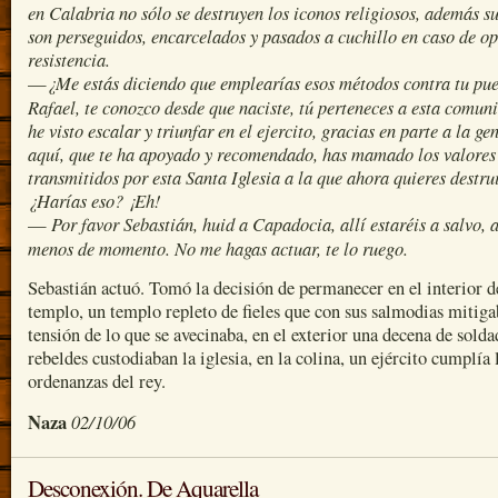
en Calabria no sólo se destruyen los iconos religiosos, además sus
son perseguidos, encarcelados y pasados a cuchillo en caso de o
resistencia.
¿Me estás diciendo que emplearías esos métodos contra tu pu
—
Rafael, te conozco desde que naciste, tú perteneces a esta comuni
he visto escalar y triunfar en el ejercito, gracias en parte a la ge
aquí, que te ha apoyado y recomendado, has mamado los valores
transmitidos por esta Santa Iglesia a la que ahora quieres destrui
¿Harías eso? ¡Eh!
Por favor Sebastián, huid a Capadocia, allí estaréis a salvo, a
—
menos de momento. No me hagas actuar, te lo ruego.
Sebastián actuó. Tomó la decisión de permanecer en el interior d
templo, un templo repleto de fieles que con sus salmodias mitiga
tensión de lo que se avecinaba, en el exterior una decena de solda
rebeldes custodiaban la iglesia, en la colina, un ejército cumplía 
ordenanzas del rey.
Naza
02/10/06
Desconexión. De Aquarella