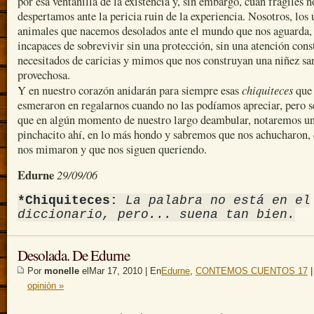
por esa ventanilla de la existencia y, sin embargo, cuán frágiles n
despertamos ante la pericia ruin de la experiencia. Nosotros, los 
animales que nacemos desolados ante el mundo que nos aguarda,
incapaces de sobrevivir sin una protección, sin una atención cons
necesitados de caricias y mimos que nos construyan una niñez sa
provechosa.
chiquiteces
Y en nuestro corazón anidarán para siempre esas
que 
esmeraron en regalarnos cuando no las podíamos apreciar, pero 
que en algún momento de nuestro largo deambular, notaremos u
pinchacito ahí, en lo más hondo y sabremos que nos achucharon,
nos mimaron y que nos siguen queriendo.
Edurne
29/09/06
*Chiquiteces:
La palabra no está en el
diccionario, pero... suena tan bien.
Desolada. De Edurne
Por
monelle
elMar 17, 2010 | En
Edurne
,
CONTEMOS CUENTOS 17
opinión »