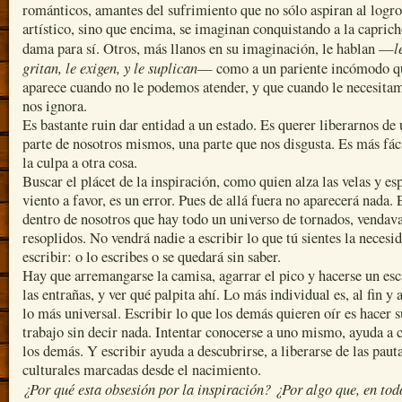
románticos, amantes del sufrimiento que no sólo aspiran al logro
artístico, sino que encima, se imaginan conquistando a la capric
l
dama para sí. Otros, más llanos en su imaginación, le hablan —
gritan, le exigen, y le suplican
— como a un pariente incómodo q
aparece cuando no le podemos atender, y que cuando le necesita
nos ignora.
Es bastante ruin dar entidad a un estado. Es querer liberarnos de
parte de nosotros mismos, una parte que nos disgusta. Es más fác
la culpa a otra cosa.
Buscar el plácet de la inspiración, como quien alza las velas y es
viento a favor, es un error. Pues de allá fuera no aparecerá nada. 
dentro de nosotros que hay todo un universo de tornados, vendava
resoplidos. No vendrá nadie a escribir lo que tú sientes la necesi
escribir: o lo escribes o se quedará sin saber.
Hay que arremangarse la camisa, agarrar el pico y hacerse un esc
las entrañas, y ver qué palpita ahí. Lo más individual es, al fin y 
lo más universal. Escribir lo que los demás quieren oír es hacer s
trabajo sin decir nada. Intentar conocerse a uno mismo, ayuda a c
los demás. Y escribir ayuda a descubrirse, a liberarse de las paut
culturales marcadas desde el nacimiento.
¿Por qué esta obsesión por la inspiración? ¿Por algo que, en tod