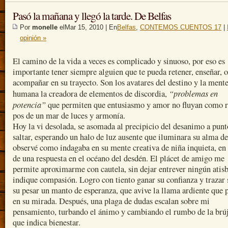
Pasó la mañana y llegó la tarde. De Belfas
Por
monelle
elMar 15, 2010 | En
Belfas
,
CONTEMOS CUENTOS 17
|
opinión »
El camino de la vida a veces es complicado y sinuoso, por eso es
importante tener siempre alguien que te pueda retener, enseñar, o
acompañar en su trayecto. Son los avatares del destino y la ment
“problemas en
humana la creadora de elementos de discordia,
potencia”
que permiten que entusiasmo y amor no fluyan como r
pos de un mar de luces y armonía.
Hoy la vi desolada, se asomada al precipicio del desanimo a punt
saltar, esperando un halo de luz ausente que iluminara su alma de
observé como indagaba en su mente creativa de niña inquieta, en
de una respuesta en el océano del desdén. El plácet de amigo me
permite aproximarme con cautela, sin dejar entrever ningún atis
indique compasión. Logro con tiento ganar su confianza y trazar 
su pesar un manto de esperanza, que avive la llama ardiente que 
en su mirada. Después, una plaga de dudas escalan sobre mi
pensamiento, turbando el ánimo y cambiando el rumbo de la brú
que indica bienestar.