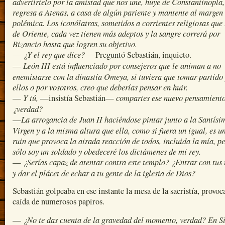
advertírtelo por la amistad que nos une, huye de Constantinopla,
regresa a Atenas, a casa de algún pariente y mantente al margen 
polémica. Los iconólatras, sometidos a corrientes religiosas que 
de Oriente, cada vez tienen más adeptos y la sangre correrá por
Bizancio hasta que logren su objetivo.
¿Y el rey que dice?
—
—Preguntó Sebastián, inquieto.
León III está influenciado por consejeros que le animan a no
—
enemistarse con la dinastía Omeya, si tuviera que tomar partido
ellos o por vosotros, creo que deberías pensar en huir.
Y tú,
compartes ese nuevo pensamiento
—
—insistía Sebastián—
¿verdad?
La arrogancia de Juan II haciéndose pintar junto a la Santísi
—
Virgen y a la misma altura que ella, como si fuera un igual, es u
ruin que provoca la airada reacción de todos, incluida la mía, p
sólo soy un soldado y obedeceré los dictámenes de mi rey.
¿Serías capaz de atentar contra este templo? ¿Entrar con tus 
—
y dar el plácet de echar a tu gente de la iglesia de Dios?
Sebastián golpeaba en ese instante la mesa de la sacristía, provoc
caída de numerosos papiros.
¿No te das cuenta de la gravedad del momento, verdad? En Si
—