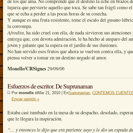
de los que ama. No comprende que el destino la eche en brazos d
lujuria que pervierte aquello que toca. Se sabe tan frágil como el
que se echa a perder a las pocas horas de su cosecha.
Y aunque es una fruta resistente, teme el escalo del gusano lúbri
la corrompa.
Afrodita
, ha sido cruel con ella, de nada sirvieron sus atenciones 
entrega que, con devota admiración, le ha hecho al amparo del a
joven y galante que la espera en el jardín de sus ilusiones.
No han servido esos frutos que ahora se vuelven contra ella, y q
piensa volver a tomar en un destino negado al amor.
Monelle/CRSignes
29/09/06
Esfuerzos de escritor. De Suprunaman
Por
monelle
elMar 21, 2010 | En
Suprunaman
,
CONTEMOS CUENTOS
Enviar opinión »
Estaba casi tumbado en la mesa de su despacho, desolado, espera
que le llegara la inspiración.
“… y entonces le dijo que era pariente suyo y le dio un espada de