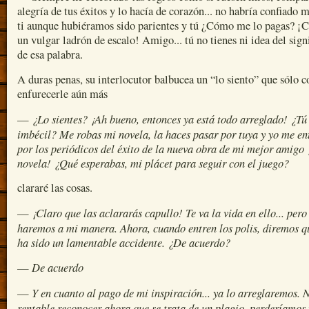
alegría de tus éxitos y lo hacía de corazón... no habría confiado 
ti aunque hubiéramos sido parientes y tú ¿Cómo me lo pagas? 
un vulgar ladrón de escalo! Amigo... tú no tienes ni idea del sign
de esa palabra.
A duras penas, su interlocutor balbucea un “lo siento” que sólo 
enfurecerle aún más
¿Lo sientes? ¡Ah bueno, entonces ya está todo arreglado! ¿Tú
—
imbécil? Me robas mi novela, la haces pasar por tuya y yo me en
por los periódicos del éxito de la nueva obra de mi mejor amigo
novela! ¿Qué esperabas, mi plácet para seguir con el juego?
clararé las cosas.
¡Claro que las aclararás capullo! Te va la vida en ello... pero
—
haremos a mi manera. Ahora, cuando entren los polis, diremos q
ha sido un lamentable accidente. ¿De acuerdo?
De acuerdo
—
Y en cuanto al pago de mi inspiración... ya lo arreglaremos. 
—
rentable reconocer ahora que se trata de un plagio, perderíamos 