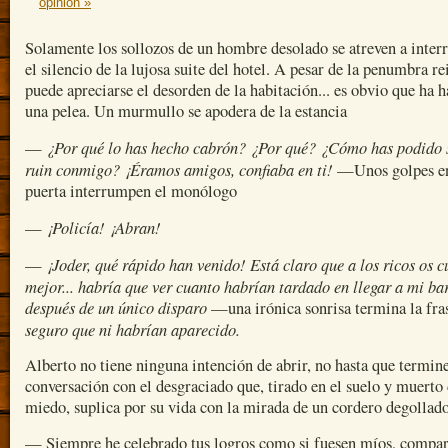
opinión »
Solamente los sollozos de un hombre desolado se atreven a inter
el silencio de la lujosa suite del hotel. A pesar de la penumbra re
puede apreciarse el desorden de la habitación... es obvio que ha 
una pelea. Un murmullo se apodera de la estancia
¿Por qué lo has hecho cabrón? ¿Por qué? ¿Cómo has podido 
—
ruin conmigo? ¡Éramos amigos, confiaba en ti!
—Unos golpes en
puerta interrumpen el monólogo
¡Policía! ¡Abran!
—
¡Joder, qué rápido han venido! Está claro que a los ricos os 
—
mejor... habría que ver cuanto habrían tardado en llegar a mi ba
después de un único disparo
—una irónica sonrisa termina la fr
seguro que ni habrían aparecido.
Alberto no tiene ninguna intención de abrir, no hasta que termine
conversación con el desgraciado que, tirado en el suelo y muerto
miedo, suplica por su vida con la mirada de un cordero degollado
— Siempre he celebrado tus logros como si fuesen míos, compart