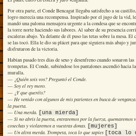
Por otra parte, el Conde Bencagat llegaba satisfecho a su castillo
logro merecía una recompensa. Inspirado por el jugo de la vid, l
mandó una paloma mensajera urgente a la condesa que se encont
la torre norte haciendo sus labores. Al saber de su presencia corr
escaleras abajo. Ya delante de él puso las tetas sobre la mesa. El
se las tocó. Ella le dio su plácet para que siguiera más abajo y ju
disfrutaron de la victoria.
Habían pasado tres días de sexo y desenfreno cuando sonaron las
trompetas. El Conde, subiéndose los pantalones ascendió hacia la
muralla.
¿Quién sois vos? Preguntó el Conde.
—
Soy el rey moro.
—
¿Y que queréis?
—
He venido con algunos de mis parientes en busca de venganza
—
la puerta.
Una merda.
—
[una mierda]
Si no abris la puerta, entraremos por la fuerza, quemaremos v
—
cosechas y violaremos a vuestras donas.
[mujeres]
Un altra merda. Trompeta, toca lo que sapies
—
[toca lo 