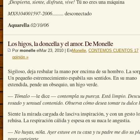
¡Despierta, siente, disfruta, vive!
Tú no eres una máquina
MX8104001597-2006
......... desconectado
Aquarella
02/10/06
Los higos, la doncella y el amor. De Monelle
Por
monelle
elMar 23, 2010 | En
Monelle
,
CONTEMOS CUENTOS 17
opinión »
Sigiloso, deja resbalar la mano por encima de su hombro. La sor
Un pequeño estremecimiento espabila sus sentidos. En su mano
extendida, pende un obsequio, un higo verde.
Tómalo
contempla su pureza. Está limpio. Descu
—
—le dice —
rosado y sensual contenido. Observa cómo desea tomar tu dulce 
Siente la mirada cargada de lasciva inspiración, y con un gesto l
rehúsa. La respiración cálida y espesa en su nuca le angustia.
No huyas, niña. Ayer estuve en tu casa y tu padre me dio su pl
—
para cortejarte.