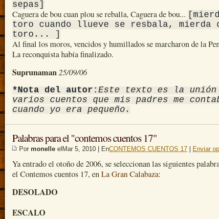
sepas]
Caguera de bou cuan plou se reballa, Caguera de bou...
[mier
toro cuando llueve se resbala, mierda 
toro... ]
Al final los moros, vencidos y humillados se marcharon de la Pen
La reconquista había finalizado.
Suprunaman
25/09/06
*Nota del autor:
Este texto es la unión
varios cuentos que mis padres me conta
cuando yo era pequeño.
Palabras para el "contemos cuentos 17"
Por
monelle
elMar 5, 2010 | En
CONTEMOS CUENTOS 17
|
Enviar op
Ya entrado el otoño de 2006, se seleccionan las siguientes palabr
el Contemos cuentos 17, en
La Gran Calabaza
:
DESOLADO
ESCALO