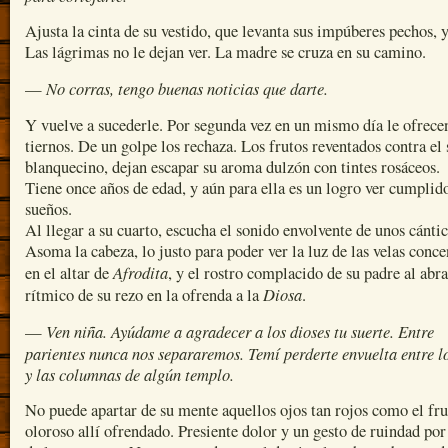
Ajusta la cinta de su vestido, que levanta sus impúberes pechos, 
Las lágrimas no le dejan ver. La madre se cruza en su camino.
No corras, tengo buenas noticias que darte.
—
Y vuelve a sucederle. Por segunda vez en un mismo día le ofrece
tiernos. De un golpe los rechaza. Los frutos reventados contra el 
blanquecino, dejan escapar su aroma dulzón con tintes rosáceos.
Tiene once años de edad, y aún para ella es un logro ver cumplid
sueños.
Al llegar a su cuarto, escucha el sonido envolvente de unos cántic
Asoma la cabeza, lo justo para poder ver la luz de las velas conc
Afrodita
en el altar de
, y el rostro complacido de su padre al abr
Diosa
rítmico de su rezo en la ofrenda a la
.
Ven niña. Ayúdame a agradecer a los dioses tu suerte. Entre
—
parientes nunca nos separaremos. Temí perderte envuelta entre lo
y las columnas de algún templo.
No puede apartar de su mente aquellos ojos tan rojos como el fru
oloroso allí ofrendado. Presiente dolor y un gesto de ruindad por