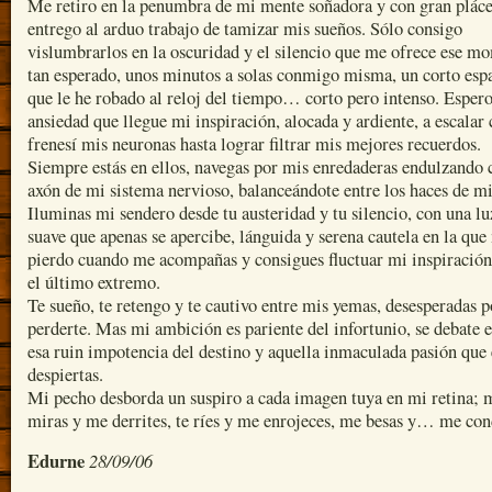
Me retiro en la penumbra de mi mente soñadora y con gran plác
entrego al arduo trabajo de tamizar mis sueños. Sólo consigo
vislumbrarlos en la oscuridad y el silencio que me ofrece ese m
tan esperado, unos minutos a solas conmigo misma, un corto esp
que le he robado al reloj del tiempo… corto pero intenso. Esper
ansiedad que llegue mi inspiración, alocada y ardiente, a escalar
frenesí mis neuronas hasta lograr filtrar mis mejores recuerdos.
Siempre estás en ellos, navegas por mis enredaderas endulzando 
axón de mi sistema nervioso, balanceándote entre los haces de mi
Iluminas mi sendero desde tu austeridad y tu silencio, con una lu
suave que apenas se apercibe, lánguida y serena cautela en la que
pierdo cuando me acompañas y consigues fluctuar mi inspiración
el último extremo.
Te sueño, te retengo y te cautivo entre mis yemas, desesperadas p
perderte. Mas mi ambición es pariente del infortunio, se debate e
esa ruin impotencia del destino y aquella inmaculada pasión que
despiertas.
Mi pecho desborda un suspiro a cada imagen tuya en mi retina; 
miras y me derrites, te ríes y me enrojeces, me besas y… me con
Edurne
28/09/06