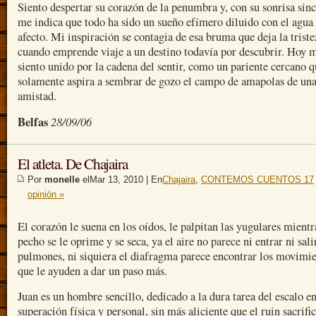
Siento despertar su corazón de la penumbra y, con su sonrisa sinc
me indica que todo ha sido un sueño efímero diluido con el agua
afecto. Mi inspiración se contagia de esa bruma que deja la triste
cuando emprende viaje a un destino todavía por descubrir. Hoy 
siento unido por la cadena del sentir, como un pariente cercano q
solamente aspira a sembrar de gozo el campo de amapolas de un
amistad.
Belfas
28/09/06
El atleta. De Chajaira
Por
monelle
elMar 13, 2010 | En
Chajaira
,
CONTEMOS CUENTOS 17
opinión »
El corazón le suena en los oídos, le palpitan las yugulares mientr
pecho se le oprime y se seca, ya el aire no parece ni entrar ni sali
pulmones, ni siquiera el diafragma parece encontrar los movimi
que le ayuden a dar un paso más.
Juan es un hombre sencillo, dedicado a la dura tarea del escalo en
superación física y personal, sin más aliciente que el ruin sacrifi