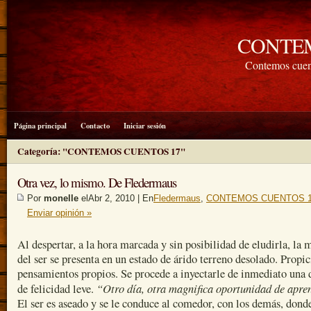
CONTE
Contemos cuen
Página principal
Contacto
Iniciar sesión
Categoría: "CONTEMOS CUENTOS 17"
Otra vez, lo mismo. De Fledermaus
Por
monelle
elAbr 2, 2010 | En
Fledermaus
,
CONTEMOS CUENTOS 
Enviar opinión »
Al despertar, a la hora marcada y sin posibilidad de eludirla, la 
del ser se presenta en un estado de árido terreno desolado. Propic
pensamientos propios. Se procede a inyectarle de inmediato una 
“Otro día, otra magnifica oportunidad de apre
de felicidad leve.
El ser es aseado y se le conduce al comedor, con los demás, dond