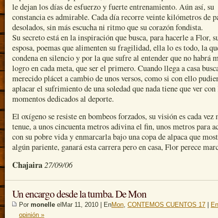
le dejan los días de esfuerzo y fuerte entrenamiento. Aún así, su
constancia es admirable. Cada día recorre veinte kilómetros de p
desolados, sin más escucha ni ritmo que su corazón fondista.
Su secreto está en la inspiración que busca, para hacerle a Flor, s
esposa, poemas que alimenten su fragilidad, ella lo es todo, la qu
condena en silencio y por la que sufre al entender que no habrá 
logro en cada meta, que ser el primero. Cuando llega a casa busc
merecido plácet a cambio de unos versos, como si con ello pudie
aplacar el sufrimiento de una soledad que nada tiene que ver con 
momentos dedicados al deporte.
El oxígeno se resiste en bombeos forzados, su visión es cada vez
tenue, a unos cincuenta metros adivina el fin, unos metros para a
con su pobre vida y enmarcarla bajo una copa de alpaca que most
algún pariente, ganará esta carrera pero en casa, Flor perece marc
Chajaira
27/09/06
Un encargo desde la tumba. De Mon
Por
monelle
elMar 11, 2010 | En
Mon
,
CONTEMOS CUENTOS 17
|
En
opinión »