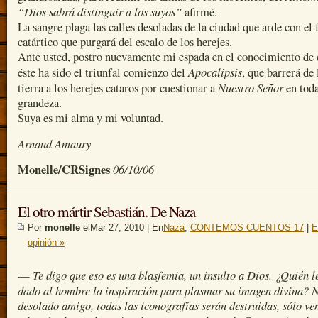
“Dios sabrá distinguir a los suyos”
afirmé.
La sangre plaga las calles desoladas de la ciudad que arde con el
catártico que purgará del escalo de los herejes.
Ante usted, postro nuevamente mi espada en el conocimiento de
Apocalipsis
éste ha sido el triunfal comienzo del
, que barrerá de 
Nuestro Señor
tierra a los herejes cataros por cuestionar a
en toda
grandeza.
Suya es mi alma y mi voluntad.
Arnaud Amaury
Monelle/CRSignes
06/10/06
El otro mártir Sebastián. De Naza
Por
monelle
elMar 27, 2010 | En
Naza
,
CONTEMOS CUENTOS 17
|
E
opinión »
Te digo que eso es una blasfemia, un insulto a Dios. ¿Quién l
—
dado al hombre la inspiración para plasmar su imagen divina? 
desolado amigo, todas las iconografías serán destruidas, sólo ve