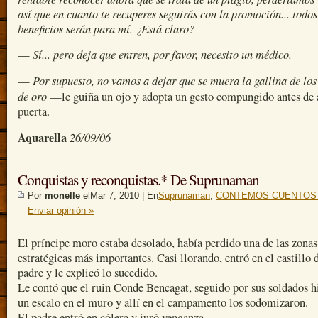
así que en cuanto te recuperes seguirás con la promoción... todos
beneficios serán para mí. ¿Está claro?
Sí... pero deja que entren, por favor, necesito un médico.
—
Por supuesto, no vamos a dejar que se muera la gallina de los
—
de oro
—le guiña un ojo y adopta un gesto compungido antes de a
puerta.
Aquarella
26/09/06
Conquistas y reconquistas.* De Suprunaman
Por
monelle
elMar 7, 2010 | En
Suprunaman
,
CONTEMOS CUENTOS 
Enviar opinión »
El príncipe moro estaba desolado, había perdido una de las zonas
estratégicas más importantes. Casi llorando, entró en el castillo 
padre y le explicó lo sucedido.
Le contó que el ruin Conde Bencagat, seguido por sus soldados h
un escalo en el muro y allí en el campamento los sodomizaron.
El padre entró en cólera y juró venganza.