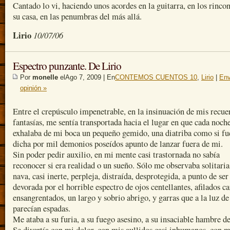
Cantado lo vi, haciendo unos acordes en la guitarra, en los rinco
su casa, en las penumbras del más allá.
Lirio
10/07/06
Espectro punzante. De Lirio
Por
monelle
elAgo 7, 2009 | En
CONTEMOS CUENTOS 10
,
Lirio
|
Env
opinión »
Entre el crepúsculo impenetrable, en la insinuación de mis recue
fantasías, me sentía transportada hacia el lugar en que cada noch
exhalaba de mi boca un pequeño gemido, una diatriba como si fu
dicha por mil demonios poseídos apunto de lanzar fuera de mi.
Sin poder pedir auxilio, en mi mente casi trastornada no sabía
reconocer si era realidad o un sueño. Sólo me observaba solitaria
nava, casi inerte, perpleja, distraída, desprotegida, a punto de ser
devorada por el horrible espectro de ojos centellantes, afilados c
ensangrentados, un largo y sobrio abrigo, y garras que a la luz de
parecían espadas.
Me ataba a su furia, a su fuego asesino, a su insaciable hambre d