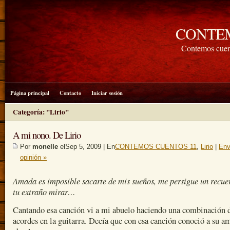
CONTE
Contemos cuen
Página principal
Contacto
Iniciar sesión
Categoría: "Lirio"
A mi nono. De Lirio
Por
monelle
elSep 5, 2009 | En
CONTEMOS CUENTOS 11
,
Lirio
|
Env
opinión »
Amada es imposible sacarte de mis sueños, me persigue un recue
tu extraño mirar…
Cantando esa canción vi a mi abuelo haciendo una combinación 
acordes en la guitarra. Decía que con esa canción conoció a su a