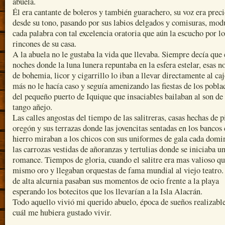
abuela.
Él era cantante de boleros y también guarachero, su voz era preci
desde su tono, pasando por sus labios delgados y comisuras, mod
cada palabra con tal excelencia oratoria que aún la escucho por lo
rincones de su casa.
A la abuela no le gustaba la vida que llevaba. Siempre decía que 
noches donde la luna lunera repuntaba en la esfera estelar, esas n
de bohemia, licor y cigarrillo lo iban a llevar directamente al ca
más no le hacía caso y seguía amenizando las fiestas de los pobla
del pequeño puerto de Iquique que insaciables bailaban al son de
tango añejo.
Las calles angostas del tiempo de las salitreras, casas hechas de 
oregón y sus terrazas donde las jovencitas sentadas en los bancos
hierro miraban a los chicos con sus uniformes de gala cada domi
las carrozas vestidas de añoranzas y tertulias donde se iniciaba u
romance. Tiempos de gloria, cuando el salitre era mas valioso qu
mismo oro y llegaban orquestas de fama mundial al viejo teatro.
de alta alcurnia pasaban sus momentos de ocio frente a la playa
esperando los botecitos que los llevarían a la Isla Alacrán.
Todo aquello vivió mi querido abuelo, época de sueños realizable
cuál me hubiera gustado vivir.