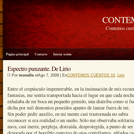
CONTE
Contemos cuen
Página principal
Contacto
Iniciar sesión
Espectro punzante. De Lirio
Por
monelle
elAgo 7, 2009 | En
CONTEMOS CUENTOS 10
,
Lirio
Entre el crepúsculo impenetrable, en la insinuación de mis recue
fantasías, me sentía transportada hacia el lugar en que cada noch
exhalaba de mi boca un pequeño gemido, una diatriba como si fu
dicha por mil demonios poseídos apunto de lanzar fuera de mi.
Sin poder pedir auxilio, en mi mente casi trastornada no sabía
reconocer si era realidad o un sueño. Sólo me observaba solitaria
nava, casi inerte, perpleja, distraída, desprotegida, a punto de ser
devorada por el horrible espectro de ojos centellantes, afilados c