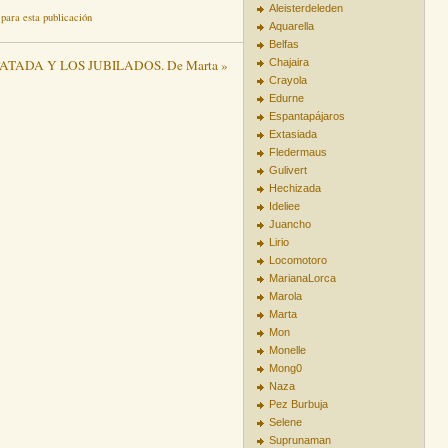
Aleisterdeleden
para esta publicación
Aquarella
Belfas
ATADA Y LOS JUBILADOS. De Marta »
Chajaira
Crayola
Edurne
Espantapájaros
Extasiada
Fledermaus
Gulivert
Hechizada
Ideliee
Juancho
Lirio
Locomotoro
MarianaLorca
Marola
Marta
Mon
Monelle
Mong0
Naza
Pez Burbuja
Selene
Suprunaman