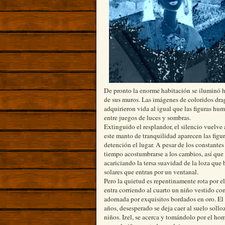
De pronto la enorme habitación se iluminó h
de sus muros. Las imágenes de coloridos dra
adquirieron vida al igual que las figuras hu
entre juegos de luces y sombras.
Extinguido el resplandor, el silencio vuelve
este manto de tranquilidad aparecen las figu
detención el lugar. A pesar de los constantes
tiempo acostumbrarse a los cambios, así que 
acariciando la tersa suavidad de la loza que 
solares que entran por un ventanal.
Pero la quietud es repentinamente rota por e
entra corriendo al cuarto un niño vestido con
adornada por exquisitos bordados en oro. 
años, desesperado se deja caer al suelo sollo
niños. Izel, se acerca y tomándolo por el ho