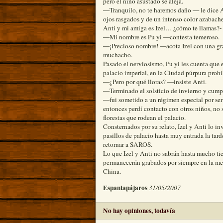
pero el niño asustado se aleja.
—Tranquilo, no te haremos daño — le dice A
ojos rasgados y de un intenso color azabach
Anti y mi amiga es Izel… ¿cómo te llamas?-
—Mi nombre es Pu yi —contesta temeroso.
—¡Precioso nombre! —acota Izel con una gran
muchacho.
Pasado el nerviosismo, Pu yi les cuenta que e
palacio imperial, en la Ciudad púrpura prohi
—¿Pero por qué lloras? —insiste Anti.
—Terminado el solsticio de invierno y cumpl
—fui sometido a un régimen especial por ser 
entonces perdí contacto con otros niños, no 
florestas que rodean el palacio.
Consternados por su relato, Izel y Anti lo inv
pasillos de palacio hasta muy entrada la tar
retornar a SAROS.
Lo que Izel y Anti no sabrán hasta mucho ti
permanecerán grabados por siempre en la m
China.
Espantapájaros
31/05/2007
No hay opiniones, todavía