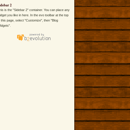
idebar 2
his is the "Sidebar 2" container. You can place any
idget you like in here. In the evo toolbar at the top
f this page, select "Customize", then "Blog
idgets".