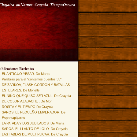
Chajaira
miNatura
Crayola
TiempoOscuro
ublicaciones Recientes
EL ANTIGUO YESAR. De Marta
Palabras para el "contemos cuentos 35"
DE ZARKOV, FLASH GORDON Y BATALLAS
ESTELARES. De Monelle
EL NIÑO QUE QUISO SER AZUL. De Crayola
DE COLOR AZABACHE . De Mon
ROSITA Y EL TIEMPO De Crayola
SAROS: EL PEQUEÑO EMPERADOR. De
Espantapájaros
LA PATADA Y LOS JUBILADOS. De Marta
SAROS: EL LLANTO DE LOLO. De Crayola
LAS TABLAS DE MULTIPLICAR. De Crayola