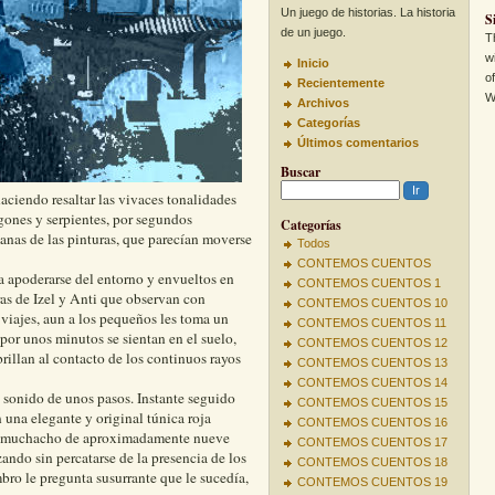
Un juego de historias. La historia
S
de un juego.
T
w
Inicio
o
Recientemente
W
Archivos
Categorías
Últimos comentarios
Buscar
aciendo resaltar las vivaces tonalidades
gones y serpientes, por segundos
Categorías
manas de las pinturas, que parecían moverse
Todos
CONTEMOS CUENTOS
 a apoderarse del entorno y envueltos en
CONTEMOS CUENTOS 1
ras de Izel y Anti que observan con
CONTEMOS CUENTOS 10
 viajes, aun a los pequeños les toma un
CONTEMOS CUENTOS 11
por unos minutos se sientan en el suelo,
CONTEMOS CUENTOS 12
brillan al contacto de los continuos rayos
CONTEMOS CUENTOS 13
CONTEMOS CUENTOS 14
l sonido de unos pasos. Instante seguido
CONTEMOS CUENTOS 15
 una elegante y original túnica roja
CONTEMOS CUENTOS 16
El muchacho de aproximadamente nueve
CONTEMOS CUENTOS 17
zando sin percatarse de la presencia de los
CONTEMOS CUENTOS 18
mbro le pregunta susurrante que le sucedía,
CONTEMOS CUENTOS 19