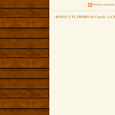
Feed de cometarios 
« ROSITA Y EL TIEMPO De Crayola
LA P