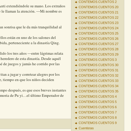
CONTEMOS CUENTOS 2
nti extendiéndole su mano. Los extraños
CONTEMOS CUENTOS 20
e le llaman la atención. —Mi nombre es
CONTEMOS CUENTOS 21
CONTEMOS CUENTOS 22
CONTEMOS CUENTOS 23
 sonrisa que le da más tranquilidad al
CONTEMOS CUENTOS 24
CONTEMOS CUENTOS 25
llos están en uno de los salones del
CONTEMOS CUENTOS 26
bida, perteneciente a la dinastía Qing.
CONTEMOS CUENTOS 27
CONTEMOS CUENTOS 28
ido los tres años —entre lágrimas relata
CONTEMOS CUENTOS 29
heredero de esta dinastía. Desde aquél
CONTEMOS CUENTOS 3
sé de juegos y jamás he corrido por las
CONTEMOS CUENTOS 30
CONTEMOS CUENTOS 31
itan a jugar y corretear alegres por los
CONTEMOS CUENTOS 32
de, tiempo en que los niños deciden
CONTEMOS CUENTOS 33
CONTEMOS CUENTOS 34
empo después, es que esos breves instantes
CONTEMOS CUENTOS 35
emoria de Pu yi…el último Emperador de
CONTEMOS CUENTOS 4
CONTEMOS CUENTOS 5
CONTEMOS CUENTOS 6
CONTEMOS CUENTOS 7
CONTEMOS CUENTOS 8
CONTEMOS CUENTOS 9
Cuentistas