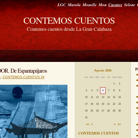
LGC
Marola
Monelle
Mon
Cuentos
Selene
CONTEMOS CUENTOS
Contemos cuentos desde La Gran Calabaza
 De Espantapájaros
P
Agosto 2026
s
,
CONTEMOS CUENTOS 34
Lun
Mar
Mié
Jue
Vie
Sáb
Dom
1
2
3
4
5
6
7
8
9
10
11
12
13
14
15
16
17
18
19
20
21
22
23
24
25
26
27
28
29
30
31
<<
<
>
>>
CONTEMOS CUENTOS