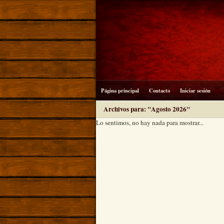
Página principal
Contacto
Iniciar sesión
Archivos para: "Agosto 2026"
Lo sentimos, no hay nada para mostrar...