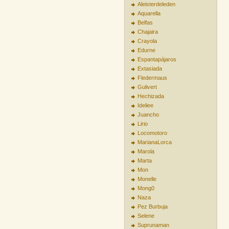
Aleisterdeleden
Aquarella
Belfas
Chajaira
Crayola
Edurne
Espantapájaros
Extasiada
Fledermaus
Gulivert
Hechizada
Ideliee
Juancho
Lirio
Locomotoro
MarianaLorca
Marola
Marta
Mon
Monelle
Mong0
Naza
Pez Burbuja
Selene
Suprunaman