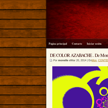
Página principal
Contacto
Iniciar sesión
DE COLOR AZABACHE . De Mon
Por
monelle
elMar 20, 2014 | En
Mon
,
CONTE