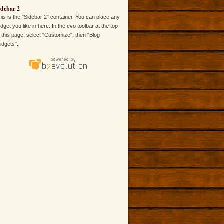
idebar 2
his is the "Sidebar 2" container. You can place any
idget you like in here. In the evo toolbar at the top
f this page, select "Customize", then "Blog
idgets".