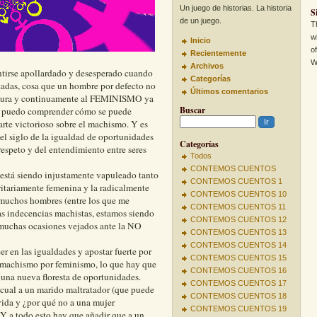
Un juego de historias. La historia
S
de un juego.
T
w
Inicio
o
Recientemente
W
Archivos
tirse apollardado y desesperado cuando
Categorías
ctadas, cosa que un hombre por defecto no
Últimos comentarios
ar dura y continuamente al FEMINISMO ya
Buscar
no puedo comprender cómo se puede
arte victorioso sobre el machismo. Y es
 el siglo de la igualdad de oportunidades
Categorías
 respeto y del entendimiento entre seres
Todos
CONTEMOS CUENTOS
está siendo injustamente vapuleado tanto
CONTEMOS CUENTOS 1
itariamente femenina y la radicalmente
CONTEMOS CUENTOS 10
 muchos hombres (entre los que me
CONTEMOS CUENTOS 11
stas indecencias machistas, estamos siendo
CONTEMOS CUENTOS 12
muchas ocasiones vejados ante la NO
CONTEMOS CUENTOS 13
CONTEMOS CUENTOS 14
r en las igualdades y apostar fuerte por
CONTEMOS CUENTOS 15
r, machismo por feminismo, lo que hay que
CONTEMOS CUENTOS 16
n una nueva floresta de oportunidades.
CONTEMOS CUENTOS 17
 cual a un marido maltratador (que puede
CONTEMOS CUENTOS 18
 vida y ¿por qué no a una mujer
CONTEMOS CUENTOS 19
Y a todo esto hay que añadir que a un