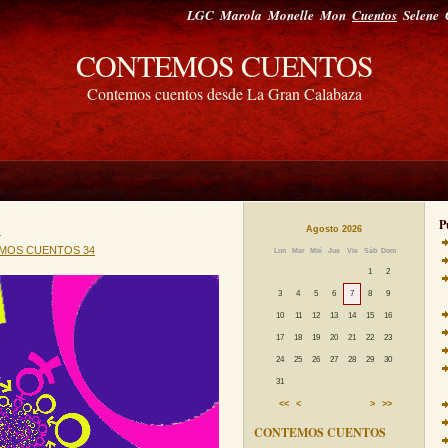
LGC
Marola
Monelle
Mon
Cuentos
Selene
CONTEMOS CUENTOS
Contemos cuentos desde La Gran Calabaza
P
Agosto 2026
MOS CUENTOS 34
Lun
Mar
Mié
Jue
Vie
Sáb
Dom
1
2
3
4
5
6
7
8
9
10
11
12
13
14
15
16
17
18
19
20
21
22
23
24
25
26
27
28
29
30
31
<<
<
>
>>
CONTEMOS CUENTOS