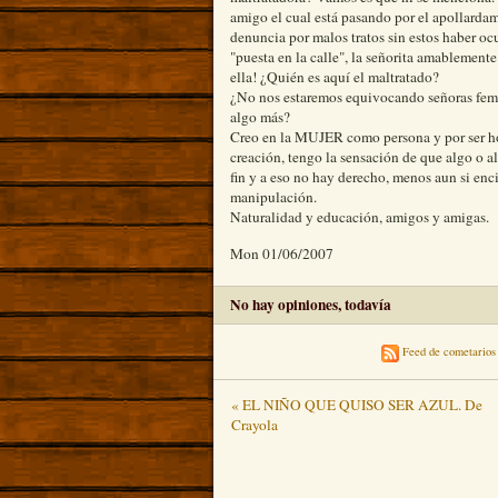
amigo el cual está pasando por el apollarda
denuncia por malos tratos sin estos haber oc
"puesta en la calle", la señorita amablemente
ella! ¿Quién es aquí el maltratado?
¿No nos estaremos equivocando señoras femi
algo más?
Creo en la MUJER como persona y por ser ho
creación, tengo la sensación de que algo o a
fin y a eso no hay derecho, menos aun si enc
manipulación.
Naturalidad y educación, amigos y amigas.
Mon 01/06/2007
No hay opiniones, todavía
Feed de cometarios 
« EL NIÑO QUE QUISO SER AZUL. De
Crayola