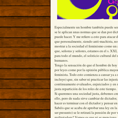
Especialmente un hombre también puede sen
se le aplican unas normas que se dan por di
puede hacer. Y me refiero a esto para atac
que personalmente, siendo anti-machista, 
mostrar a la sociedad el feminismo como un 
que, señoras y señores, estamos en el s. XXI,
para todo el mundo, el solsticio cultural del
humanos.
Tengo la sensación de que el hombre de hoy 
por leyes como por la opinión pública mayor
feminista. Todo esto comienza a cansar ya a
incluyo) que, sin saber ni practicar las inju
continuamente evaluados, enjuiciados y en 
justa repartición de los roles de este tiempo.
Si queremos una sociedad justa, debemos cree
ello, pero de nada sirve cambiar de dictado
hacer es terminar con el dictador y pensar e
Sabéis que se acaba de aprobar una ley en la
ser presunto) se le retirará la pensión de por
maltratadora? Vamos es que ni se menciona. 