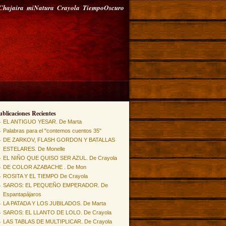
Chajaira
miNatura
Crayola
TiempoOscuro
ublicaciones Recientes
EL ANTIGUO YESAR. De Marta
Palabras para el "contemos cuentos 35"
DE ZARKOV, FLASH GORDON Y BATALLAS
ESTELARES. De Monelle
EL NIÑO QUE QUISO SER AZUL. De Crayola
DE COLOR AZABACHE . De Mon
ROSITA Y EL TIEMPO De Crayola
SAROS: EL PEQUEÑO EMPERADOR. De
Espantapájaros
LA PATADA Y LOS JUBILADOS. De Marta
SAROS: EL LLANTO DE LOLO. De Crayola
LAS TABLAS DE MULTIPLICAR. De Crayola