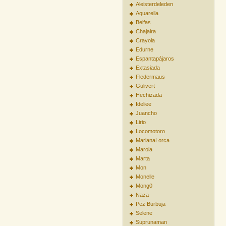
Aleisterdeleden
Aquarella
Belfas
Chajaira
Crayola
Edurne
Espantapájaros
Extasiada
Fledermaus
Gulivert
Hechizada
Ideliee
Juancho
Lirio
Locomotoro
MarianaLorca
Marola
Marta
Mon
Monelle
Mong0
Naza
Pez Burbuja
Selene
Suprunaman