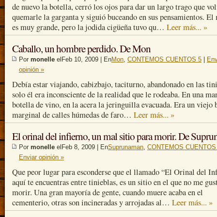
de nuevo la botella, cerró los ojos para dar un largo trago que vol
quemarle la garganta y siguió buceando en sus pensamientos. E
es muy grande, pero la jodida cigüeña tuvo qu…
Leer más... »
Caballo, un hombre perdido. De Mon
Por
monelle
elFeb 10, 2009 | En
Mon
,
CONTEMOS CUENTOS 5
|
Env
opinión »
Debía estar viajando, cabizbajo, taciturno, abandonado en las tini
solo él era inconsciente de la realidad que le rodeaba. En una ma
botella de vino, en la acera la jeringuilla evacuada. Era un viejo 
marginal de calles húmedas de faro…
Leer más... »
El orinal del infierno, un mal sitio para morir. De Supr
Por
monelle
elFeb 8, 2009 | En
Suprunaman
,
CONTEMOS CUENTOS
Enviar opinión »
Que peor lugar para esconderse que el llamado “El Orinal del Inf
aquí te encuentras entre tinieblas, es un sitio en el que no me gus
morir. Una gran mayoría de gente, cuando muere acaba en el
cementerio, otras son incineradas y arrojadas al…
Leer más... »