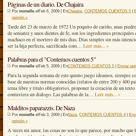
Páginas de un diario. De Chajaira
Por
monelle
elFeb 6, 2009 | En
Chajaira
,
CONTEMOS CUENTOS 5
|
opinión »
Tarde del 23 de marzo de 1972 Un poquito de cariño, unas piedre
de sensatez y unos dientes de fe, son los ingredientes principales
machaco en el mortero de mis días. Días simples sin más intenci
ser la hija perfecta, sacrificada com…
Leer más... »
Palabras para el "Contemos cuentos 5"
Por
monelle
elFeb 5, 2009 | En
CONTEMOS CUENTOS 5
|
Enviar opi
Para la segunda semana de este quinto juego ideamos, siempre co
base de nuestras normas conocidas (relatos de entre 200 y 400 pa
tema libre y título obligatorio), proponer la creación de un texto
contuviera un diálogo. Las palabras de la…
Leer más... »
Malditos paparazzis. De Naza
Por
monelle
elFeb 3, 2009 | En
Naza
,
CONTEMOS CUENTOS 4
|
Env
opinión »
A veces mi amor, las cosas no son lo que parece, por mucho que l