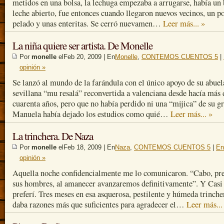
metidos en una bolsa, la lechuga empezaba a arrugarse, había un 
leche abierto, fue entonces cuando llegaron nuevos vecinos, un p
pelado y unas enteritas. Se cerró nuevamen…
Leer más... »
La niña quiere ser artista. De Monelle
Por
monelle
elFeb 20, 2009 | En
Monelle
,
CONTEMOS CUENTOS 5
|
opinión »
Se lanzó al mundo de la farándula con el único apoyo de su abuel
sevillana “mu resalá” reconvertida a valenciana desde hacía más 
cuarenta años, pero que no había perdido ni una “mijica” de su gr
Manuela había dejado los estudios como quié…
Leer más... »
La trinchera. De Naza
Por
monelle
elFeb 18, 2009 | En
Naza
,
CONTEMOS CUENTOS 5
|
En
opinión »
Aquella noche confidencialmente me lo comunicaron. “Cabo, pre
sus hombres, al amanecer avanzaremos definitivamente”. Y Casi
preferí. Tres meses en esa asquerosa, pestilente y húmeda trinch
daba razones más que suficientes para agradecer el…
Leer más...