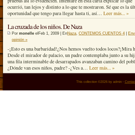
pruebas así lo evidencien. Intentaré en esta carta explicar lo que
ocurrió, tan lejos y distinto a lo que te mostraron. Sé que es la ú
oportunidad que tengo para llegar hasta ti, así…
Leer más... »
La cruzada de los niños. De Naza
Por
monelle
elFeb 1, 2009 | En
Naza
,
CONTEMOS CUENTOS 4
|
Env
opinión »
-¡Esto es una barbaridad!¿Nos hemos vuelto todos locos?¡Mira h
Desde el mirador de palacio, un padre contemplaba junto a su hi
una fila interminable de desarrapados avanzaban camino del pobl
¿Dónde van esos niños, padre? -¿Ves a…
Leer más... »
This collection ©2026 by admin -
Contac