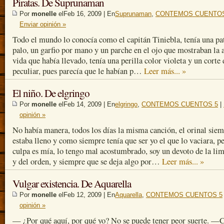
Piratas. De Suprunaman
Por
monelle
elFeb 16, 2009 | En
Suprunaman
,
CONTEMOS CUENTOS
Enviar opinión »
Todo el mundo lo conocía como el capitán Tiniebla, tenía una pa
palo, un garfio por mano y un parche en el ojo que mostraban la 
vida que había llevado, tenía una perilla color violeta y un corte 
peculiar, pues parecía que le habían p…
Leer más... »
El niño. De elgringo
Por
monelle
elFeb 14, 2009 | En
elgringo
,
CONTEMOS CUENTOS 5
|
opinión »
No había manera, todos los días la misma canción, el orinal sie
estaba lleno y como siempre tenía que ser yo el que lo vaciara, pe
culpa es mía, lo tengo mal acostumbrado, soy un devoto de la li
y del orden, y siempre que se deja algo por…
Leer más... »
Vulgar existencia. De Aquarella
Por
monelle
elFeb 12, 2009 | En
Aquarella
,
CONTEMOS CUENTOS 5
opinión »
— ¿Por qué aquí, por qué yo? No se puede tener peor suerte. —