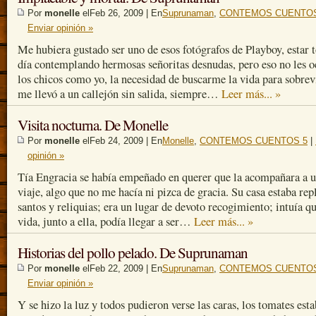
Por
monelle
elFeb 26, 2009 | En
Suprunaman
,
CONTEMOS CUENTOS
Enviar opinión »
Me hubiera gustado ser uno de esos fotógrafos de Playboy, estar t
día contemplando hermosas señoritas desnudas, pero eso no les o
los chicos como yo, la necesidad de buscarme la vida para sobrev
me llevó a un callejón sin salida, siempre…
Leer más... »
Visita nocturna. De Monelle
Por
monelle
elFeb 24, 2009 | En
Monelle
,
CONTEMOS CUENTOS 5
|
opinión »
Tía Engracia se había empeñado en querer que la acompañara a u
viaje, algo que no me hacía ni pizca de gracia. Su casa estaba rep
santos y reliquias; era un lugar de devoto recogimiento; intuía qu
vida, junto a ella, podía llegar a ser…
Leer más... »
Historias del pollo pelado. De Suprunaman
Por
monelle
elFeb 22, 2009 | En
Suprunaman
,
CONTEMOS CUENTOS
Enviar opinión »
Y se hizo la luz y todos pudieron verse las caras, los tomates est