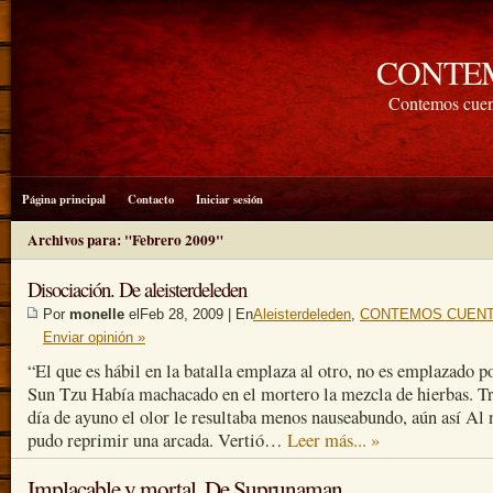
CONTE
Contemos cuen
Página principal
Contacto
Iniciar sesión
Archivos para: "Febrero 2009"
Disociación. De aleisterdeleden
Por
monelle
elFeb 28, 2009 | En
Aleisterdeleden
,
CONTEMOS CUENT
Enviar opinión »
“El que es hábil en la batalla emplaza al otro, no es emplazado po
Sun Tzu Había machacado en el mortero la mezcla de hierbas. Tr
día de ayuno el olor le resultaba menos nauseabundo, aún así Al 
pudo reprimir una arcada. Vertió…
Leer más... »
Implacable y mortal. De Suprunaman