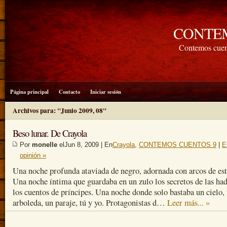
CONTE
Contemos cuen
Página principal
Contacto
Iniciar sesión
Archivos para: "Junio 2009, 08"
Beso lunar. De Crayola
Por
monelle
elJun 8, 2009 | En
Crayola
,
CONTEMOS CUENTOS 9
|
E
opinión »
Una noche profunda ataviada de negro, adornada con arcos de est
Una noche íntima que guardaba en un zulo los secretos de las had
los cuentos de príncipes. Una noche donde solo bastaba un cielo,
arboleda, un paraje, tú y yo. Protagonistas d…
Leer más... »