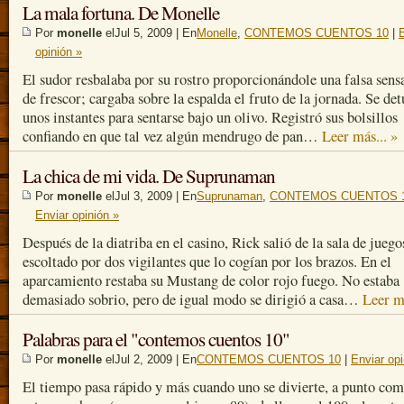
La mala fortuna. De Monelle
Por
monelle
elJul 5, 2009 | En
Monelle
,
CONTEMOS CUENTOS 10
|
opinión »
El sudor resbalaba por su rostro proporcionándole una falsa sens
de frescor; cargaba sobre la espalda el fruto de la jornada. Se de
unos instantes para sentarse bajo un olivo. Registró sus bolsillos
confiando en que tal vez algún mendrugo de pan…
Leer más... »
La chica de mi vida. De Suprunaman
Por
monelle
elJul 3, 2009 | En
Suprunaman
,
CONTEMOS CUENTOS 
Enviar opinión »
Después de la diatriba en el casino, Rick salió de la sala de juego
escoltado por dos vigilantes que lo cogían por los brazos. En el
aparcamiento restaba su Mustang de color rojo fuego. No estaba
demasiado sobrio, pero de igual modo se dirigió a casa…
Leer má
Palabras para el "contemos cuentos 10"
Por
monelle
elJul 2, 2009 | En
CONTEMOS CUENTOS 10
|
Enviar opi
El tiempo pasa rápido y más cuando uno se divierte, a punto co