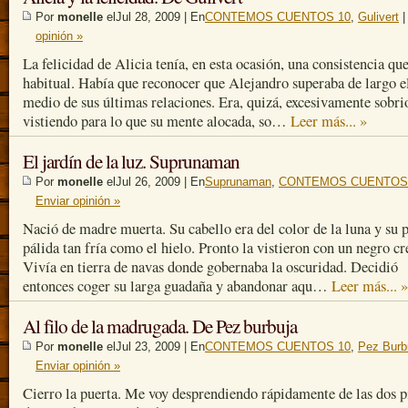
Por
monelle
elJul 28, 2009 | En
CONTEMOS CUENTOS 10
,
Gulivert
opinión »
La felicidad de Alicia tenía, en esta ocasión, una consistencia qu
habitual. Había que reconocer que Alejandro superaba de largo el
medio de sus últimas relaciones. Era, quizá, excesivamente sobri
vistiendo para lo que su mente alocada, so…
Leer más... »
El jardín de la luz. Suprunaman
Por
monelle
elJul 26, 2009 | En
Suprunaman
,
CONTEMOS CUENTOS
Enviar opinión »
Nació de madre muerta. Su cabello era del color de la luna y su p
pálida tan fría como el hielo. Pronto la vistieron con un negro cr
Vivía en tierra de navas donde gobernaba la oscuridad. Decidió
entonces coger su larga guadaña y abandonar aqu…
Leer más... »
Al filo de la madrugada. De Pez burbuja
Por
monelle
elJul 23, 2009 | En
CONTEMOS CUENTOS 10
,
Pez Burb
Enviar opinión »
Cierro la puerta. Me voy desprendiendo rápidamente de las dos p