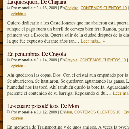
La quiosquera. De Chajaira
Por
monelle
elJul 16, 2009 | En
Chajaira
,
CONTEMOS CUENTOS 10
opinión »
Quiero dedicarlo a los Castelloneses que me abrieron esta puerta
aunque el pago fuera un barril de cerveza bien fría Ramón, partí
primera vez a Escocia. Quería salir de la ciudad después de la dia
la que fue expuesto durante años tan…
Leer más... »
En penumbras. De Crayola
Por
monelle
elJul 14, 2009 | En
Crayola
,
CONTEMOS CUENTOS 10
|
opinión »
Ahí quedaron las copas. Dos. Con el cristal aun empañado por la 
Se aburrieron. Se hastiaron. Se quedaron aguantando las ganas. 
humedad nos las tocó. Ahí también quedó la botella. Aguardand
paciente el contenido de su barriga. Reposando el dul…
Leer más
Los cuatro psicodélicos. De Mon
Por
monelle
elJul 12, 2009 | En
Mon
,
CONTEMOS CUENTOS 10
|
Env
opinión »
En memoria de Trainspotting y de unos amigos. A veces la psych