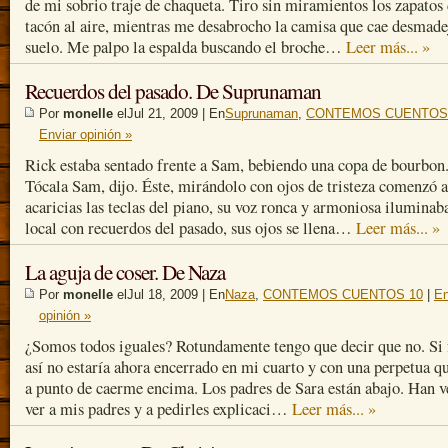
de mi sobrio traje de chaqueta. Tiro sin miramientos los zapatos
tacón al aire, mientras me desabrocho la camisa que cae desmade
suelo. Me palpo la espalda buscando el broche…
Leer más... »
Recuerdos del pasado. De Suprunaman
Por
monelle
elJul 21, 2009 | En
Suprunaman
,
CONTEMOS CUENTOS
Enviar opinión »
Rick estaba sentado frente a Sam, bebiendo una copa de bourbo
Tócala Sam, dijo. Éste, mirándolo con ojos de tristeza comenzó a
acaricias las teclas del piano, su voz ronca y armoniosa iluminaba
local con recuerdos del pasado, sus ojos se llena…
Leer más... »
La aguja de coser. De Naza
Por
monelle
elJul 18, 2009 | En
Naza
,
CONTEMOS CUENTOS 10
|
En
opinión »
¿Somos todos iguales? Rotundamente tengo que decir que no. Si 
así no estaría ahora encerrado en mi cuarto y con una perpetua qu
a punto de caerme encima. Los padres de Sara están abajo. Han v
ver a mis padres y a pedirles explicaci…
Leer más... »