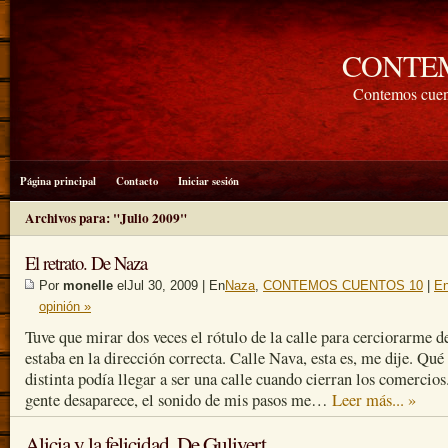
CONTE
Contemos cuen
Página principal
Contacto
Iniciar sesión
Archivos para: "Julio 2009"
El retrato. De Naza
Por
monelle
elJul 30, 2009 | En
Naza
,
CONTEMOS CUENTOS 10
|
En
opinión »
Tuve que mirar dos veces el rótulo de la calle para cerciorarme d
estaba en la dirección correcta. Calle Nava, esta es, me dije. Qué
distinta podía llegar a ser una calle cuando cierran los comercios
gente desaparece, el sonido de mis pasos me…
Leer más... »
Alicia y la felicidad. De Gulivert