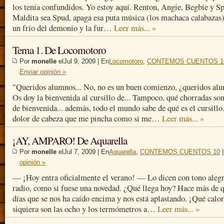
los tenía confundidos. Yo estoy aquí. Renton, Angie, Begbie y 
Maldita sea Spud, apaga esa puta música (los machaca calabazas)
un frío del demonio y la fur…
Leer más... »
Tema 1. De Locomotoro
Por
monelle
elJul 9, 2009 | En
Locomotoro
,
CONTEMOS CUENTOS 1
Enviar opinión »
"Queridos alumnos... No, no es un buen comienzo, ¿queridos al
Os doy la bienvenida al cursillo de... Tampoco, qué chorradas son
de bienvenida... además, todo el mundo sabe de qué es el cursillo
dolor de cabeza que me pincha como si me…
Leer más... »
¡AY, AMPARO! De Aquarella
Por
monelle
elJul 7, 2009 | En
Aquarella
,
CONTEMOS CUENTOS 10
opinión »
— ¡Hoy entra oficialmente el verano! — Lo dicen con tono alegr
radio, como si fuese una novedad. ¿Qué llega hoy? Hace más de 
días que se nos ha caído encima y nos está aplastando. ¡Qué calo
siquiera son las ocho y los termómetros a…
Leer más... »