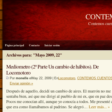
CONTE
Contemos cuen
Página principal
Contacto
Iniciar sesión
Archivos para: "Mayo 2009, 22"
Mediometro (2ª Parte Un cambio de hábitos). De
Locomotoro
Por
monelle
elMay 22, 2009 | En
Locomotoro
,
CONTEMOS CUENTOS
Enviar opinión »
Después de aquello, decidí un cambio de aires. El marrón no me
sentaba bien, así que me dirigí al pueblo de mi ex, que en paz des
Pocos me conocían allí, aunque yo conocía a todos. Me presenté 
que era como llamábamos al padrino. Se alegró…
Leer más... »