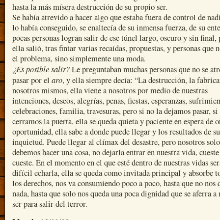
hasta la más mísera destrucción de su propio ser.
Se había atrevido a hacer algo que estaba fuera de control de nad
lo había conseguido, se enaltecía de su inmensa fuerza, de su ente
pocas personas logran salir de ese túnel largo, oscuro y sin final,
ella salió, tras fintar varias recaídas, propuestas, y personas que 
el problema, sino simplemente una moda.
¿Es posible salir?
Le preguntaban muchas personas que no se atr
aro
pasar por el
, y ella siempre decía: “La destrucción, la fabri
nosotros mismos, ella viene a nosotros por medio de nuestras
intenciones, deseos, alegrías, penas, fiestas, esperanzas, sufrimien
celebraciones, familia, travesuras, pero si no la dejamos pasar, si 
cerramos la puerta, ella se queda quieta y paciente en espera de o
oportunidad, ella sabe a donde puede llegar y los resultados de su
inquietud. Puede llegar al clímax del desastre, pero nosotros solo
debemos hacer una cosa, no dejarla entrar en nuestra vida, cueste
cueste. En el momento en el que esté dentro de nuestras vidas ser
difícil echarla, ella se queda como invitada principal y absorbe t
los derechos, nos va consumiendo poco a poco, hasta que no nos 
nada, hasta que solo nos queda una poca dignidad que se aferra a 
ser para salir del terror.