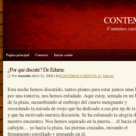
CONTE
Contemos cuen
Página principal
Contacto
Iniciar sesión
¿Por qué discutir? De Edurne
Por
monelle
elOct 21, 2009 | En
CONTEMOS CUENTOS 12
,
Edurne
Esta noche hemos discutido, tantos planes para estar juntos unas 
por una tontería, nos hemos enfadado. Aquí estoy, sentada en un
de la plaza, sucumbiendo al embrujo del cuarto menguante y
recordando la mirada de reojo que ha dedicado a esa pin-up de la
y que ha motivado nuestra discusión. Se ha esfumado la alegría 
nuestro encuentro. Nos hemos separado en la puerta… él hacia e
callejón… yo hacia la plaza, las piernas cruzadas, mirando el
firmamento estrellado y pensando en él.