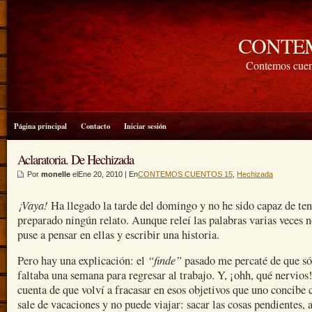
CONTE
Contemos cuen
Página principal
Contacto
Iniciar sesión
Aclaratoria. De Hechizada
Por
monelle
elEne 20, 2010 | En
CONTEMOS CUENTOS 15
,
Hechizada
¡Vaya!
Ha llegado la tarde del domingo y no he sido capaz de ten
preparado ningún relato. Aunque releí las palabras varias veces 
puse a pensar en ellas y escribir una historia.
“finde”
Pero hay una explicación: el
pasado me percaté de que s
faltaba una semana para regresar al trabajo. Y, ¡ohh, qué nervios
cuenta de que volví a fracasar en esos objetivos que uno concibe
sale de vacaciones y no puede viajar: sacar las cosas pendientes, 