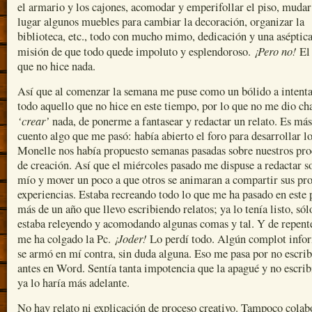
el armario y los cajones, acomodar y emperifollar el piso, mudar
lugar algunos muebles para cambiar la decoración, organizar la
biblioteca, etc., todo con mucho mimo, dedicación y una aséptic
¡Pero no!
misión de que todo quede impoluto y esplendoroso.
El 
que no hice nada.
Así que al comenzar la semana me puse como un bólido a intenta
todo aquello que no hice en este tiempo, por lo que no me dio ch
‘crear’
nada, de ponerme a fantasear y redactar un relato. Es más,
cuento algo que me pasó: había abierto el foro para desarrollar l
Monelle nos había propuesto semanas pasadas sobre nuestros pro
de creación. Así que el miércoles pasado me dispuse a redactar s
mío y mover un poco a que otros se animaran a compartir sus pr
experiencias. Estaba recreando todo lo que me ha pasado en este
más de un año que llevo escribiendo relatos; ya lo tenía listo, sól
estaba releyendo y acomodando algunas comas y tal. Y de repente
¡Joder!
me ha colgado la Pc.
Lo perdí todo. Algún complot info
se armó en mí contra, sin duda alguna. Eso me pasa por no escrib
antes en Word. Sentía tanta impotencia que la apagué y no escrib
ya lo haría más adelante.
No hay relato ni explicación de proceso creativo. Tampoco colab