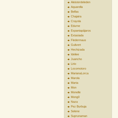
Aleisterdeleden
Aquarella
Belfas
Chajaira
Crayola
Edurne
Espantapájaros
Extasiada
Fledermaus
Gulivert
Hechizada
Ideliee
Juancho
Lirio
Locomotoro
MarianaLorca
Marola
Marta
Mon
Monelle
Mong0
Naza
Pez Burbuja
Selene
Suprunaman