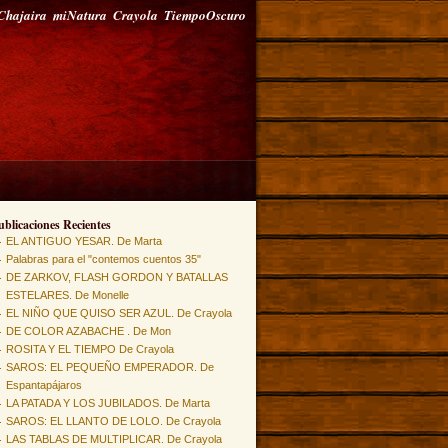
Chajaira
miNatura
Crayola
TiempoOscuro
ublicaciones Recientes
EL ANTIGUO YESAR. De Marta
Palabras para el "contemos cuentos 35"
DE ZARKOV, FLASH GORDON Y BATALLAS
ESTELARES. De Monelle
EL NIÑO QUE QUISO SER AZUL. De Crayola
DE COLOR AZABACHE . De Mon
ROSITA Y EL TIEMPO De Crayola
SAROS: EL PEQUEÑO EMPERADOR. De
Espantapájaros
LA PATADA Y LOS JUBILADOS. De Marta
SAROS: EL LLANTO DE LOLO. De Crayola
LAS TABLAS DE MULTIPLICAR. De Crayola