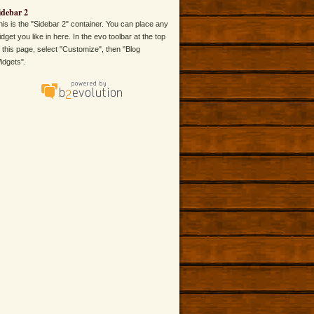
idebar 2
his is the "Sidebar 2" container. You can place any
idget you like in here. In the evo toolbar at the top
f this page, select "Customize", then "Blog
idgets".