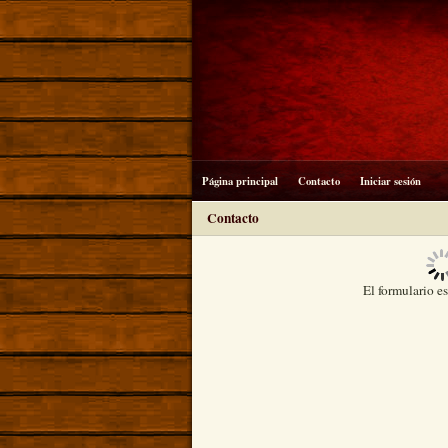
Página principal
Contacto
Iniciar sesión
Contacto
El formulario es