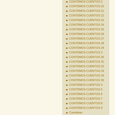
CONTEMOS CUENTOS 2
CONTEMOS CUENTOS 20
CONTEMOS CUENTOS 21
CONTEMOS CUENTOS 22
CONTEMOS CUENTOS 23
CONTEMOS CUENTOS 24
CONTEMOS CUENTOS 25
CONTEMOS CUENTOS 26
CONTEMOS CUENTOS 27
CONTEMOS CUENTOS 28
CONTEMOS CUENTOS 29
CONTEMOS CUENTOS 3
CONTEMOS CUENTOS 30
CONTEMOS CUENTOS 31
CONTEMOS CUENTOS 32
CONTEMOS CUENTOS 33
CONTEMOS CUENTOS 34
CONTEMOS CUENTOS 35
CONTEMOS CUENTOS 4
CONTEMOS CUENTOS 5
CONTEMOS CUENTOS 6
CONTEMOS CUENTOS 7
CONTEMOS CUENTOS 8
CONTEMOS CUENTOS 9
Cuentistas