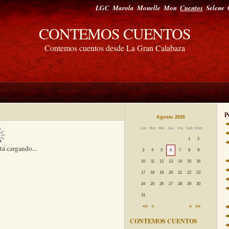
LGC
Marola
Monelle
Mon
Cuentos
Selene
CONTEMOS CUENTOS
Contemos cuentos desde La Gran Calabaza
P
Agosto 2026
Lun
Mar
Mié
Jue
Vie
Sáb
Dom
1
2
tá cargando...
3
4
5
6
7
8
9
10
11
12
13
14
15
16
17
18
19
20
21
22
23
24
25
26
27
28
29
30
31
<<
<
>
>>
CONTEMOS CUENTOS