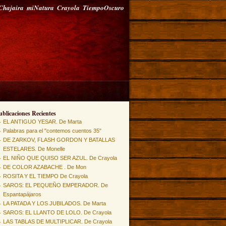
Chajaira
miNatura
Crayola
TiempoOscuro
ublicaciones Recientes
EL ANTIGUO YESAR. De Marta
Palabras para el "contemos cuentos 35"
DE ZARKOV, FLASH GORDON Y BATALLAS
ESTELARES. De Monelle
EL NIÑO QUE QUISO SER AZUL. De Crayola
DE COLOR AZABACHE . De Mon
ROSITA Y EL TIEMPO De Crayola
SAROS: EL PEQUEÑO EMPERADOR. De
Espantapájaros
LA PATADA Y LOS JUBILADOS. De Marta
SAROS: EL LLANTO DE LOLO. De Crayola
LAS TABLAS DE MULTIPLICAR. De Crayola