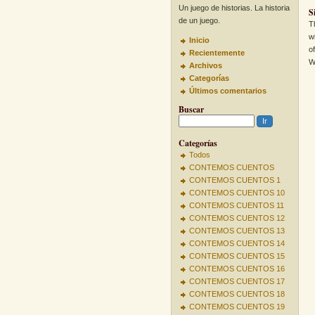
Un juego de historias. La historia
S
de un juego.
T
w
Inicio
o
Recientemente
W
Archivos
Categorías
Últimos comentarios
Buscar
Categorías
Todos
CONTEMOS CUENTOS
CONTEMOS CUENTOS 1
CONTEMOS CUENTOS 10
CONTEMOS CUENTOS 11
CONTEMOS CUENTOS 12
CONTEMOS CUENTOS 13
CONTEMOS CUENTOS 14
CONTEMOS CUENTOS 15
CONTEMOS CUENTOS 16
CONTEMOS CUENTOS 17
CONTEMOS CUENTOS 18
CONTEMOS CUENTOS 19