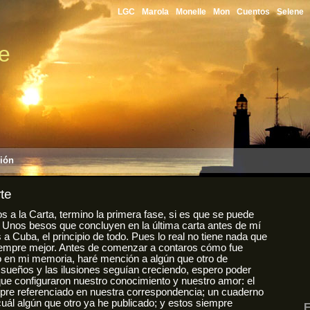
LGC
Marola
Monelle
Mon
Cuentos
Selene
le
sión
rte
s a la Carta, termino la primera fase, si es que se puede
n. Unos besos que concluyen en la última carta antes de mí
s a Cuba, el principio de todo. Pues lo real no tiene nada que
 siempre mejor. Antes de comenzar a contaros cómo fue
jo en mi memoria, haré mención a algún que otro de
 sueños y las ilusiones seguían creciendo, espero poder
ue configuraron nuestro conocimiento y nuestro amor: el
mpre referenciado en nuestra correspondencia; un cuaderno
cuál algún que otro ya he publicado; y estos siempre
E