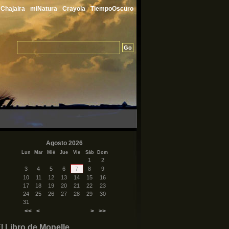
Chajaira
miNatura
Crayola
TiempoOscuro
Agosto 2026
Lun
Mar
Mié
Jue
Vie
Sáb
Dom
1
2
3
4
5
6
7
8
9
10
11
12
13
14
15
16
17
18
19
20
21
22
23
24
25
26
27
28
29
30
31
<<
<
>
>>
l Libro de Monelle