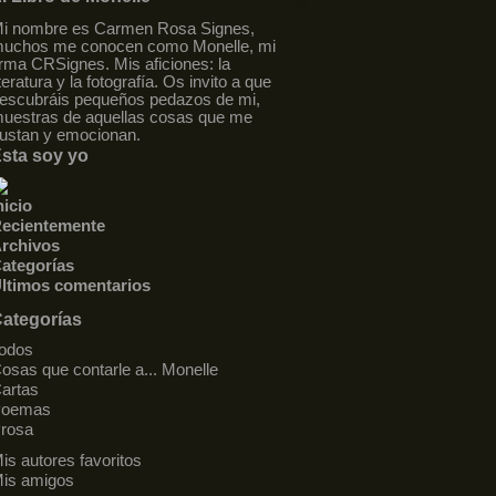
i nombre es Carmen Rosa Signes,
uchos me conocen como Monelle, mi
irma CRSignes. Mis aficiones: la
iteratura y la fotografía. Os invito a que
escubráis pequeños pedazos de mi,
uestras de aquellas cosas que me
ustan y emocionan.
sta soy yo
nicio
ecientemente
rchivos
ategorías
ltimos comentarios
ategorías
odos
osas que contarle a... Monelle
artas
Poemas
rosa
is autores favoritos
is amigos