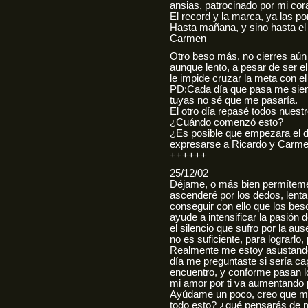
ansias, patrocinado por mi cor
El record y la marca, ya las po
Hasta mañana, y sino hasta el 
Carmen
Otro beso más, no cierres aún 
aunque lento, a pesar de ser e
le impide cruzar la meta con e
PD:Cada día que pasa me sient
tuyas no sé que me pasaría.
El otro día repasé todos nuest
¿Cuándo comenzó esto?
¿Es posible que empezara el dí
expresarse a Ricardo y Carm
++++++
25/12/02
Déjame, o más bien permíteme
ascenderé por los dedos, lentam
conseguir con ello que los beso
ayude a intensificar la pasión 
el silencio que sufro por la au
no es suficiente, para lograrlo,
Realmente me estoy asustando
día me preguntaste si sería ca
encuentro, y conforme pasan l
mi amor por ti va aumentando
Ayúdame un poco, creo que me
todo esto? ¿qué pensarás de m