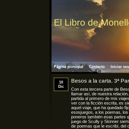
El Libro de Monel
Página principal
Contacto
Iniciar se
Besos a la carta. 3ª Pa
10
Dic
Con esta tercera parte de Beso
llamar así, de nuestra relació
partida al primero de mis viaje
ver con la ficción escrita, es
aquel viaje, que ha quedado fi
esosjuegos, a los poemas, los
poneros también esas partes q
juego de Scully y Skinner sie
de poemas que le escribí, del 