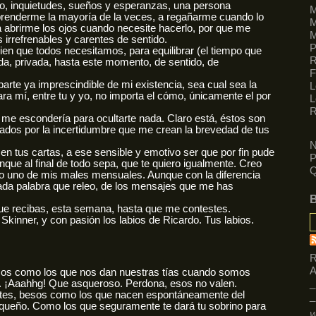
o, inquietudes, sueños y esperanzas, una persona
M
renderme la mayoría de la veces, a regañarme cuando lo
M
 abrirme los ojos cuando necesite hacerlo, por que me
M
irrefrenables y carentes de sentido.
uien que todos necesitamos, para equilibrar (el tiempo que
R
da, privada, hasta este momento, de sentido, de
F
arte ya imprescindible de mi existencia, sea cual sea la
L
ara mí, entre tu y yo, no importa el cómo, únicamente el por
L
R
 me escondería para ocultarte nada. Claro está, éstos son
ados por la incertidumbre que me crean la brevedad de tus
N
n tus cartas, a ese sensible y emotivo ser que por fin pude
P
nque al final de todo sepa, que te quiero igualmente. Creo
Q
o uno de mis males mensuales. Aunque con la diferencia
cada palabra que releo, de los mensajes que me has
que recibas, esta semana, hasta que me contestes.
Skinner, y con pasión los labios de Ricardo. Tus labios.
R
A
os como los que nos dan nuestras tías cuando somos
. ¡Aaahhg! Que asqueroso. Perdona, esos no valen.
_
entes, besos como los que nacen espontáneamente del
_
equeño. Como los que seguramente te dará tu sobrino para
W