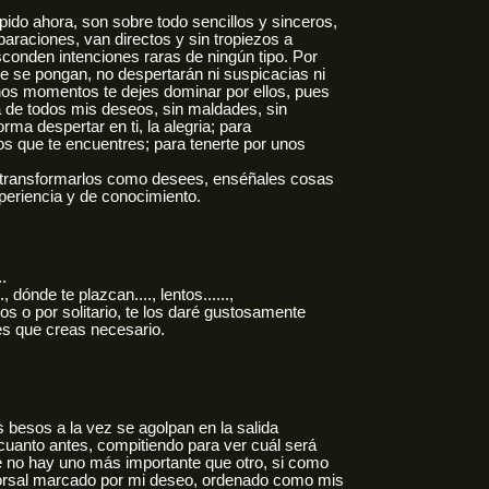
ido ahora, son sobre todo sencillos y sinceros,
eparaciones, van directos y sin tropiezos a
conden intenciones raras de ningún tipo. Por
se pongan, no despertarán ni suspicacias ni
nos momentos te dejes dominar por ellos, pues
a de todos mis deseos, sin maldades, sin
orma despertar en ti, la alegria; para
los que te encuentres; para tenerte por unos
transformarlos como desees, enséñales cosas
periencia y de conocimiento.
..
 dónde te plazcan...., lentos......,
pos o por solitario, te los daré gustosamente
ces que creas necesario.
besos a la vez se agolpan en la salida
 cuanto antes, compitiendo para ver cuál será
e no hay uno más importante que otro, si como
dorsal marcado por mi deseo, ordenado como mis