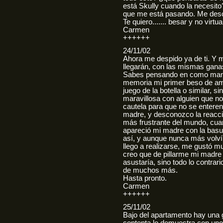
está Skully cuando la necesito
que me está pasando. Me des
Te quiero....... besar y no virtu
Carmen
++++++
24/11/02
Ahora me despido ya de ti. Y m
llegarán, con las mismas ganas
Sabes pensando en como manda
memoria mi primer beso de amo
juego de la botella o similar, 
maravillosa con alguien que no
cautela para que no se entere
madre, y desconozco la reacci
más frustrante del mundo, cua
apareció mi madre con la bas
así, y aunque nunca más volví
llego a realizarse, me gustó m
creo que de pillarme mi madre
asustaría, sino todo lo contrar
de muchos más.
Hasta pronto.
Carmen
++++++
25/11/02
Bajo del apartamento hay una g