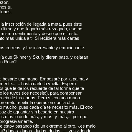
azón.
nes tu.
lunes.
la inscripción de llegada a meta, pues éste
l último y que llegará más rezagado, eso no
l mismo sentimiento y deseo que el resto.
o más unida a ti. Si recibiera más cartas
ros correos, y fue interesante y emocionante.
a que Skinner y Skully dieran paso, y dejaran
en Rosa?
 besarte una mano. Empezaré por la palma y
ente....... hasta darle la vuelta. Espero
s que le dé los recuerde de tal forma que te
de los tuyos (los necesito), para compensar
sencia de tus cartas. Pero si con una mano
 prometo repetir la operación con la otra.
 mucho, pues cada día te necesito más. El otro
paz de aguantar sin besarte en nuestro
os días lo dudo más, y más, y más,... por que
 progresivamente.
 estoy pasando (de un extremo al otro, ¿es malo
i? dudas, dudas, dudas, dudas,...., ves ¿dónde