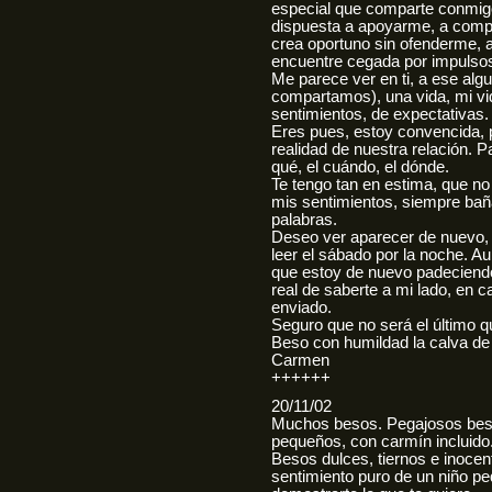
especial que comparte conmig
dispuesta a apoyarme, a comp
crea oportuno sin ofenderme, a
encuentre cegada por impulsos 
Me parece ver en ti, a ese alg
compartamos), una vida, mi vi
sentimientos, de expectativas.
Eres pues, estoy convencida, p
realidad de nuestra relación. P
qué, el cuándo, el dónde.
Te tengo tan en estima, que no
mis sentimientos, siempre bañ
palabras.
Deseo ver aparecer de nuevo, e
leer el sábado por la noche. Au
que estoy de nuevo padeciend
real de saberte a mi lado, en 
enviado.
Seguro que no será el último 
Beso con humildad la calva de 
Carmen
++++++
20/11/02
Muchos besos. Pegajosos bes
pequeños, con carmín incluido
Besos dulces, tiernos e inoc
sentimiento puro de un niño p