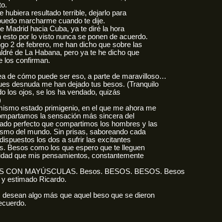
to.
 hubiera resultado terrible, dejarlo para
puedo marcharme cuando te dije.
e Madrid hacia Cuba, ya te diré la hora
 esto por lo visto nunca se ponen de acuerdo.
go 2 de febrero, me han dicho que sobre las
ldré de La Habana, pero ya te he dicho que
me los confirman.
a de cómo puede ser eso, a parte de maravilloso…
ues desnuda me han dejado tus besos. (Tranquilo
do los ojos, se los ha vendado, quizás
)
mismo estado primigenio, en el que me ahora me
compartamos la sensación más sincera del
ado perfecto que compartimos los hombres y las
smo del mundo. Sin prisas, saboreando cada
ispuestos los dos a sufrir las excitantes
s. Besos como los que espero que te lleguen
ridad que mis pensamientos, constantemente
SOS CON MAYÚSCULAS. Besos. BESOS. BESOS. Besos
y estimado Ricardo.
, desean algo más que aquel beso que se dieron
ecuerdo.