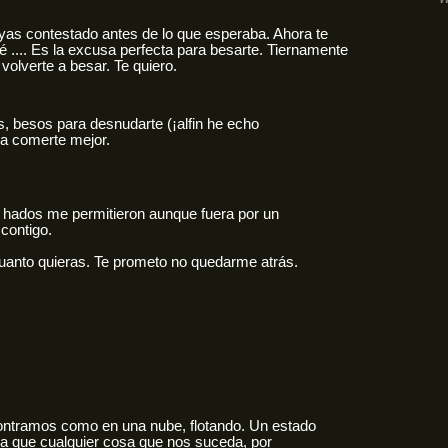
as contestado antes de lo que esperaba. Ahora te
iré .... Es la excusa perfecta para besarte. Tiernamente
 volverte a besar. Te quiero.
, besos para desnudarte (¡alfin he echo
ra comerte mejor.
s hados me permitieron aunque fuera por un
contigo.
uanto quieras. Te prometo no quedarme atrás.
ontramos como en una nube, flotando. Un estado
oca que cualquier cosa que nos suceda, por