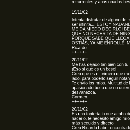
recurrentes y apasionados bes
19/11/02
Intenta disfrutar de alguno de
ser infinita.... ESTOY NA
ME DA MIEDO DECIRLO! BE
QUE NO NECESITA DE NING
PORQUE SABE QUE LLEGARA
OSTIAS, YA ME ENROLLÉ. 
Ricardo
++++++
20/11/02
Me has dejado tan bien con tu 
¡Eso si que es un beso!
Creo que es el primero que me
lado, para poderlo seguir not
Te envío los míos. Multitud d
apasionado beso que no quiero
desvanezca.
Carmen.
++++++
20/11/02
Es una tontería lo que acabo d
hacerlo, te necesito amigo mío
más seguido y directo.
Creo Ricardo haber encontrado 