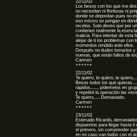
22/11/02
Los besos con los que me desp
no necesitan ni florituras ni pr
donde se depositan pues no es
eso mismo se pongan en dónde 
recelos. Solo deseo que por u
contienen realmente la esenci
malicia. Para intentar de esta f
alejar de ti los problemas con 
momentos rendido ante ellos.
Después no dudes tomarlos y 
nuevas, que están faltos de ex
Carmen
++++++
22/11/02
Te quiero, te quiero, te quiero,..
Besos todos los que quieras.....,
rápidos......, pídemelos en gru
y repetiré la operación las ve
Te quiero..... Demasiado.
Carmen
++++++
23/11/02
Estimado Ricardo, demasiados 
dispuestos para llegar hasta ti
el primero, sin comprender qu
en mi caso van todos con el 