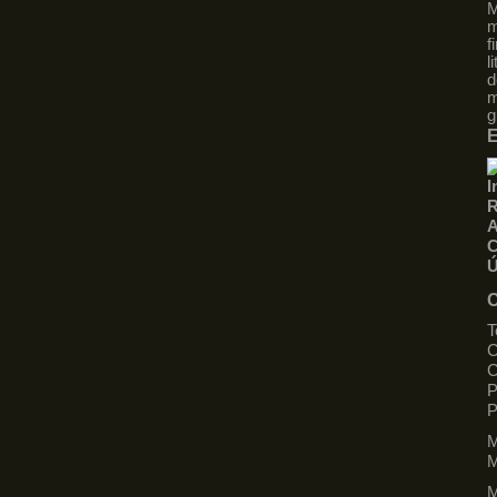
M
m
f
l
d
m
g
E
I
R
A
C
Ú
C
T
C
C
P
M
M
M