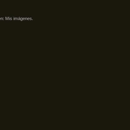
8
en:
Mis imágenes
.