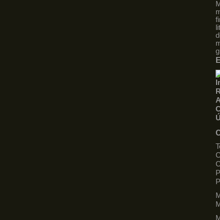
M
m
f
l
d
m
g
E
I
R
A
C
Ú
C
T
C
C
P
M
M
M