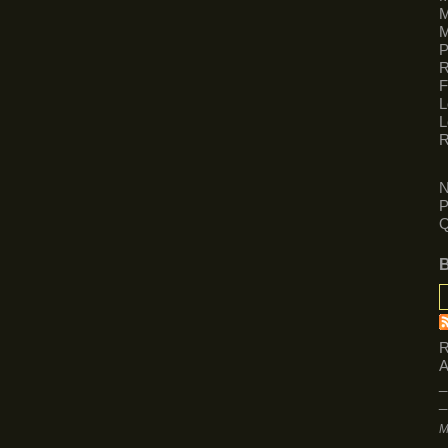
M
M
R
F
L
L
R
N
P
Q
R
A
_
_
M