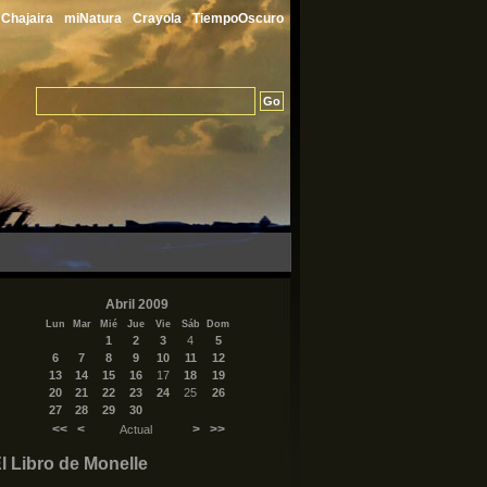
Chajaira
miNatura
Crayola
TiempoOscuro
Abril 2009
Lun
Mar
Mié
Jue
Vie
Sáb
Dom
1
2
3
4
5
6
7
8
9
10
11
12
13
14
15
16
17
18
19
20
21
22
23
24
25
26
27
28
29
30
<<
<
>
>>
Actual
l Libro de Monelle