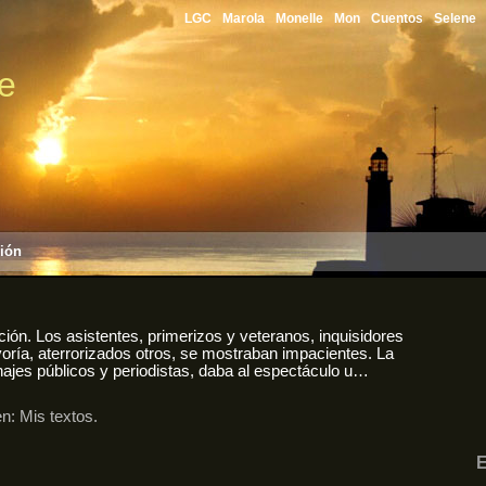
LGC
Marola
Monelle
Mon
Cuentos
Selene
le
sión
ión. Los asistentes, primerizos y veteranos, inquisidores
oría, aterrorizados otros, se mostraban impacientes. La
najes públicos y periodistas, daba al espectáculo u…
en:
Mis textos
.
E