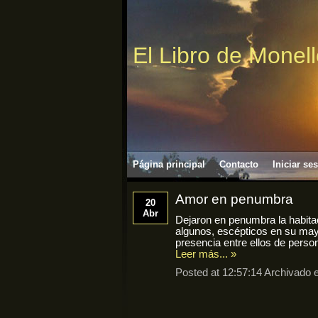
El Libro de Monel
Página principal
Contacto
Iniciar se
Amor en penumbra
20
Abr
Dejaron en penumbra la habitac
algunos, escépticos en su may
presencia entre ellos de perso
Leer más... »
Posted at 12:57:14 Archivado 