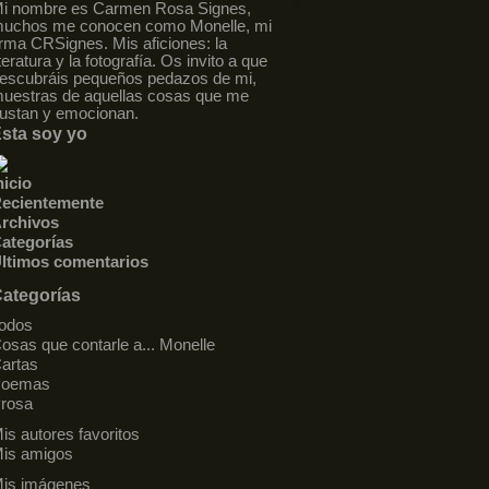
i nombre es Carmen Rosa Signes,
uchos me conocen como Monelle, mi
irma CRSignes. Mis aficiones: la
iteratura y la fotografía. Os invito a que
escubráis pequeños pedazos de mi,
uestras de aquellas cosas que me
ustan y emocionan.
sta soy yo
nicio
ecientemente
rchivos
ategorías
ltimos comentarios
ategorías
odos
osas que contarle a... Monelle
artas
Poemas
rosa
is autores favoritos
is amigos
is imágenes