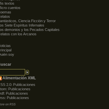
is textos
icro cuentos
Poemas
elatos
antásticos, Ciencia Ficción y Terror
os Siete Espíritus Infernales
os demonios y los Pecados Capitales
elatos con los Arcanos
oticias
rincipal
uién soy
Buscar
Alimentación XML
SS 2.0:
Publicaciones
tom:
Publicaciones
rdf:
Publicaciones
rss:
Publicaciones
ore on RSS