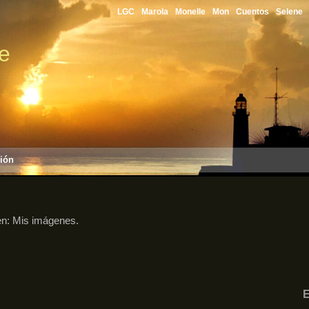
LGC
Marola
Monelle
Mon
Cuentos
Selene
le
sión
en:
Mis imágenes
.
E