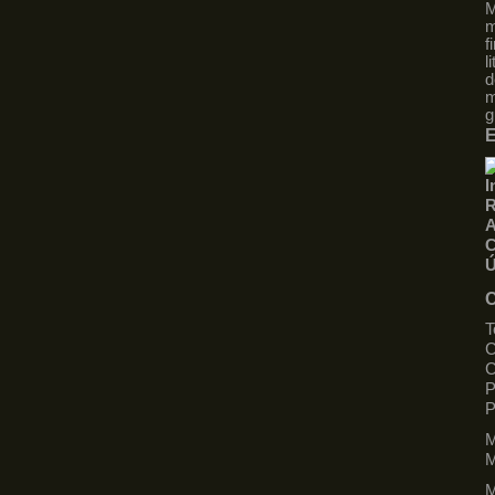
M
m
f
l
d
m
g
E
I
R
A
C
Ú
C
T
C
C
P
M
M
M