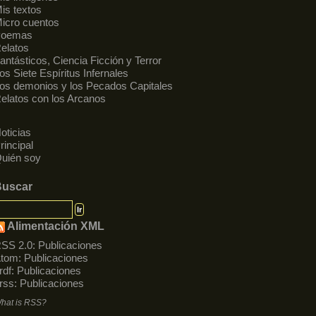
is textos
icro cuentos
Poemas
elatos
antásticos, Ciencia Ficción y Terror
os Siete Espíritus Infernales
os demonios y los Pecados Capitales
elatos con los Arcanos
oticias
rincipal
uién soy
Buscar
Alimentación XML
SS 2.0:
Publicaciones
tom:
Publicaciones
rdf:
Publicaciones
rss:
Publicaciones
hat is RSS?