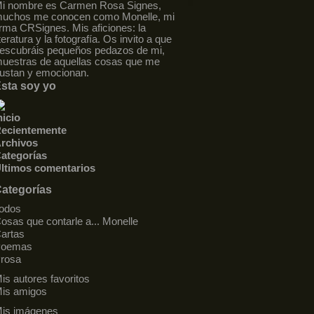
i nombre es Carmen Rosa Signes,
uchos me conocen como Monelle, mi
irma CRSignes. Mis aficiones: la
iteratura y la fotografía. Os invito a que
escubráis pequeños pedazos de mi,
uestras de aquellas cosas que me
ustan y emocionan.
sta soy yo
nicio
ecientemente
rchivos
ategorías
ltimos comentarios
ategorías
odos
osas que contarle a... Monelle
artas
Poemas
rosa
is autores favoritos
is amigos
is imágenes