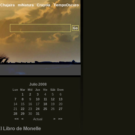
Chajaira
miNatura
Crayola
TiempoOscuro
Julio 2008
Lun
Mar
Mié
Jue
Vie
Sáb
Dom
1
2
3
4
5
6
7
8
9
10
11
12
13
14
15
16
17
18
19
20
21
22
23
24
25
26
27
28
29
30
31
<<
<
>
>>
Actual
l Libro de Monelle