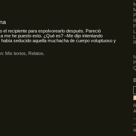
M
M
R
una
F
o el recipiente para espolvorearlo después. Pareció
L
a me he puesto esto. ¿Qué es? –Me dijo intentando
L
e había seducido aquella muchacha de cuerpo voluptuoso y
R
en:
Mis textos
,
Relatos
.
N
P
Q
R
A
_
_
W