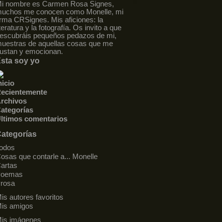
i nombre es Carmen Rosa Signes,
uchos me conocen como Monelle, mi
irma CRSignes. Mis aficiones: la
iteratura y la fotografía. Os invito a que
escubráis pequeños pedazos de mi,
uestras de aquellas cosas que me
ustan y emocionan.
sta soy yo
nicio
ecientemente
rchivos
ategorías
ltimos comentarios
ategorías
odos
osas que contarle a... Monelle
artas
Poemas
rosa
is autores favoritos
is amigos
is imágenes