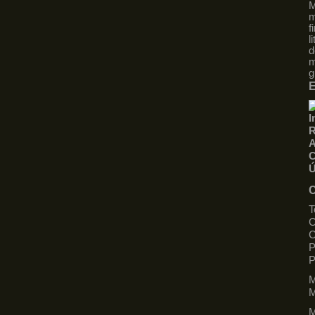
M
m
f
l
d
m
g
E
I
R
A
C
Ú
C
T
C
C
P
M
M
M