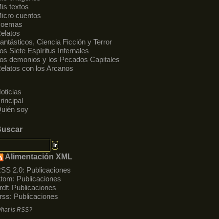
is textos
icro cuentos
Poemas
elatos
antásticos, Ciencia Ficción y Terror
os Siete Espíritus Infernales
os demonios y los Pecados Capitales
elatos con los Arcanos
oticias
rincipal
uién soy
Buscar
Alimentación XML
SS 2.0:
Publicaciones
tom:
Publicaciones
rdf:
Publicaciones
rss:
Publicaciones
hat is RSS?