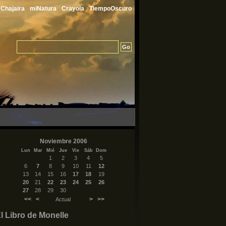
Chajaira
miNatura
Crayola
TiempoOscuro
Noviembre 2006
Lun
Mar
Mié
Jue
Vie
Sáb
Dom
1
2
3
4
5
6
7
8
9
10
11
12
13
14
15
16
17
18
19
20
21
22
23
24
25
26
27
28
29
30
<<
<
>
>>
Actual
l Libro de Monelle