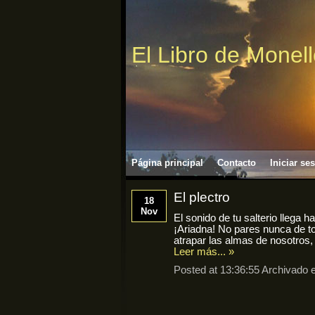
El Libro de Monel
Página principal
Contacto
Iniciar se
El plectro
18
Nov
El sonido de tu salterio llega 
¡Ariadna! No pares nunca de to
atrapar las almas de nosotros
Leer más... »
Posted at 13:36:55 Archivado 