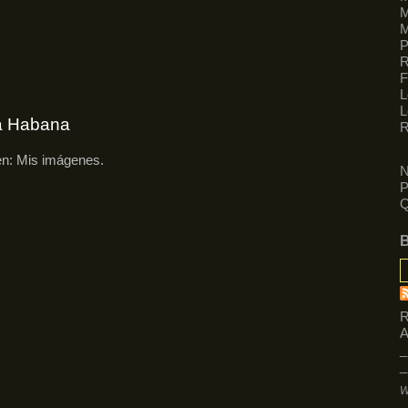
M
M
R
F
L
L
La Habana
R
en:
Mis imágenes
.
N
P
Q
R
A
_
_
W