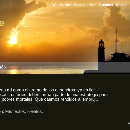
LGC
Marola
Monelle
Mon
Cuentos
Selene
le
sión
hasta mí como el aroma de los almendros, ya en flor. -
car. Tus artes deben forman parte de una estrategia para
, ¡pobres mortales! Que caemos rendidos al embruj…
en:
Mis textos
,
Relatos
.
E