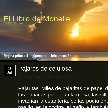
El Libro de Monelle
Página principal
Contacto
Iniciar sesión
Pájaros de celulosa
13
Jul
A Carla con cariño
Pajaritas. Miles de pajaritas de papel 
los tamaños poblaban la mesa, las silla
invadían la estantería, se las podía enc
pasillo, en la cocina, el baño, y tambié