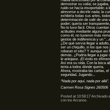
Había descendido por la colin
demostrar su valía; se jugaba, a
ruido se hacía insoportable; a
atreverse a decirle nada; la c
exhibiría todas sus artes, todo
determinación de salir de una v
poder; quería ser transparente,
No lo tuvo fácil. Otros cuenta
actitudes mediante alguna prue
como él, no tuvieron más reme
gestos de indiferencia y un “...
¿De qué servía llegar a adulto,
ser un chiquillo, si los que n
robaran el sitio? Y aunque así f
demás. ¿Podría llegar a jugar 
le antojase. ¡El éxito es efímer
Así era su vida. Con la boca abi
tenía a todos dónde quería.
Ahora, mostraba las cartas, el p
seguridad. Jugando...
“Nada por aquí, nada por allá”.
Carmen Rosa Signes 260506
Posted at 10:58:17 Archivado 
con los Arcanos
.