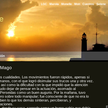
LGC
Marola
Monelle
Mon
Cuentos
Selene
le
sión
l Mago
s cualidades. Los movimientos fueron rápidos, apenas si
 manos, con el que logró disimular sus trucos una y otra vez.
así como la dificultad con la que impidió que la atención
udo dejar de pensar en la actuación, asomado al
 Perseidas como un buen augurio. Por la mañana, tuvo
ero sobre todo manipular; fue consciente de que no era lo
bien lo que los demás sintieran, percibieran, y
aciones.
E