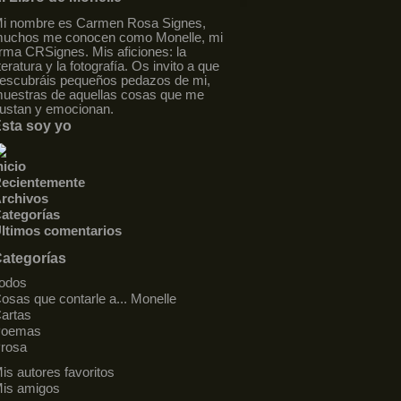
i nombre es Carmen Rosa Signes,
uchos me conocen como Monelle, mi
irma CRSignes. Mis aficiones: la
iteratura y la fotografía. Os invito a que
escubráis pequeños pedazos de mi,
uestras de aquellas cosas que me
ustan y emocionan.
sta soy yo
nicio
ecientemente
rchivos
ategorías
ltimos comentarios
ategorías
odos
osas que contarle a... Monelle
artas
Poemas
rosa
is autores favoritos
is amigos