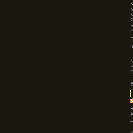
M
M
M
R
F
L
L
R
N
P
Q
R
A
_
_
W