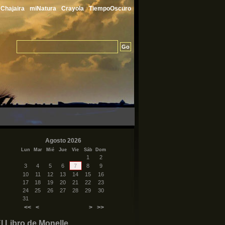
Chajaira
miNatura
Crayola
TiempoOscuro
Agosto 2026
Lun
Mar
Mié
Jue
Vie
Sáb
Dom
1
2
3
4
5
6
7
8
9
10
11
12
13
14
15
16
17
18
19
20
21
22
23
24
25
26
27
28
29
30
31
<<
<
>
>>
l Libro de Monelle