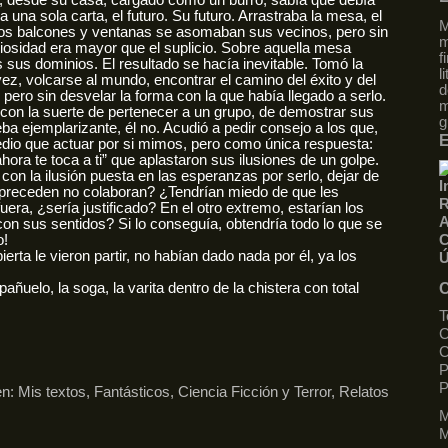
a, desde su casa, cargado como un burro; sabía que debía
 una sola carta, el futuro. Su futuro. Arrastraba la mesa, el
M
 los balcones y ventanas se asomaban sus vecinos, pero sin
m
uriosidad era mayor que el suplicio. Sobre aquella mesa
f
s sus dominios. El resultado se hacía inevitable. Tomó la
l
ez, volcarse al mundo, encontrar el camino del éxito y del
d
 pero sin desvelar la forma con la que había llegado a serlo.
m
n con la suerte de pertenecer a un grupo, de demostrar sus
g
ba ejemplarizante, él no. Acudió a pedir consejo a los que,
E
dio que actuar por si mimos, pero como única respuesta:
ahora te toca a ti” que aplastaron sus ilusiones de un golpe.
 con la ilusión puesta en las esperanzas por serlo, dejar de
I
os preceden no colaboran? ¿Tendrían miedo de que les
R
uera, ¿sería justificado? En el otro extremo, estarían los
A
con sus sentidos? Si lo conseguía, obtendría todo lo que se
o!
C
erta le vieron partir, no habían dado nada por él, ya los
Ú
añuelo, la soga, la varita dentro de la chistera con total
C
T
C
C
P
en:
Mis textos
,
Fantásticos, Ciencia Ficción y Terror
,
Relatos
M
M