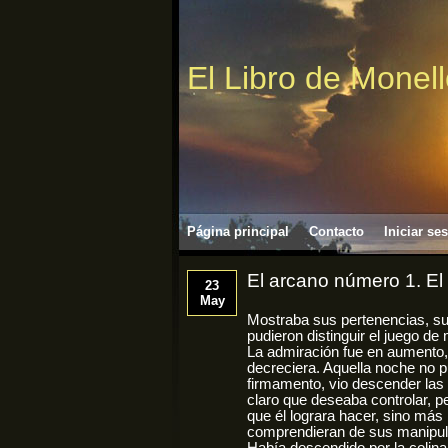
El Libro de Monel
Página principal
Contacto
Iniciar se
El arcano número 1. E
23
May
Mostraba sus pertenencias, su
pudieron distinguir el juego de
La admiración fue en aumento, 
decreciera. Aquella noche no p
firmamento, vio descender las
claro que deseaba controlar, p
que él lograra hacer, sino más 
comprendieran de sus manipul