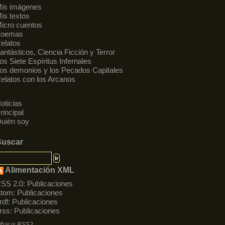
is imágenes
is textos
icro cuentos
Poemas
elatos
antásticos, Ciencia Ficción y Terror
os Siete Espíritus Infernales
os demonios y los Pecados Capitales
elatos con los Arcanos
oticias
rincipal
uién soy
Buscar
Alimentación XML
SS 2.0:
Publicaciones
tom:
Publicaciones
rdf:
Publicaciones
rss:
Publicaciones
hat is RSS?