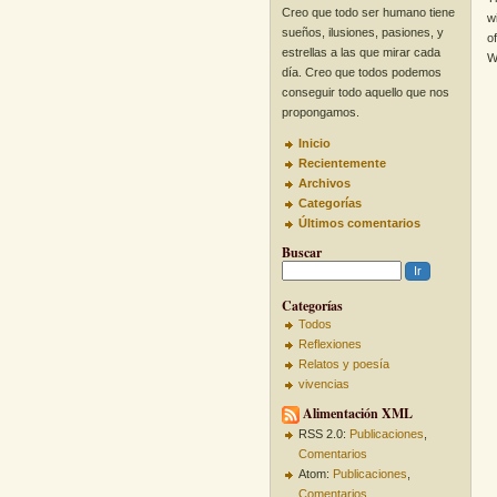
Creo que todo ser humano tiene
w
sueños, ilusiones, pasiones, y
o
estrellas a las que mirar cada
W
día. Creo que todos podemos
conseguir todo aquello que nos
propongamos.
Inicio
Recientemente
Archivos
Categorías
Últimos comentarios
Buscar
Categorías
Todos
Reflexiones
Relatos y poesía
vivencias
Alimentación XML
RSS 2.0:
Publicaciones
,
Comentarios
Atom:
Publicaciones
,
Comentarios