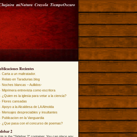
Chajaira
miNatura
Crayola
TiempoOscuro
ublicaciones Recientes
Carta a un maltratador.
Relato en Taradurias.blog
Noches blancas – Aullidos-
Miprimera entrevista como escritora
¿Quien es la iglesia para vetar a la ciencia?
Flores cansadas
Apoyo a la Alcaldesa de LA Almolda
Mensajes despreciables y insultantes
Publicacion en la Vanguardia
¿Que pasa con el concurso de poemas?
idebar 2
his is the "Sidebar 2" container. You can place any