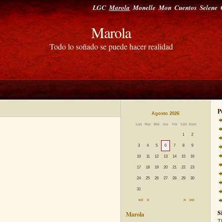
LGC
Marola
Monelle
Mon
Cuentos
Selene
Marola
Todo lo soñado se puede hacer realidad
P
Agosto 2026
Lun
Mar
Mié
Jue
Vie
Sáb
Dom
1
2
3
4
5
6
7
8
9
10
11
12
13
14
15
16
17
18
19
20
21
22
23
24
25
26
27
28
29
30
31
<<
<
>
>>
S
Marola
T