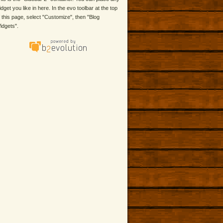
idget you like in here. In the evo toolbar at the top
f this page, select "Customize", then "Blog
idgets".