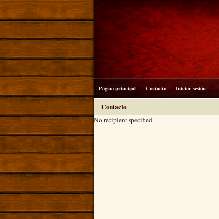
Página principal
Contacto
Iniciar sesión
Contacto
No recipient specified!