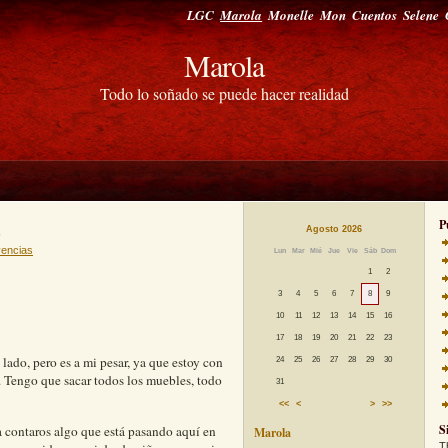
LGC
Marola
Monelle
Mon
Cuentos
Selene
Marola
Todo lo soñado se puede hacer realidad
desa de LA
P
Agosto 2026
Lun
Mar
Mié
Jue
Vie
Sáb
Dom
1
2
3
4
5
6
7
8
9
vencias
10
11
12
13
14
15
16
17
18
19
20
21
22
23
24
25
26
27
28
29
30
31
<<
<
>
>>
ado, pero es a mi pesar, ya que estoy con
S
. Tengo que sacar todos los muebles, todo
Marola
T