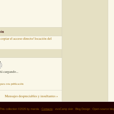
ión
copiar el acceso directo/ locación del
rized:
Server Error