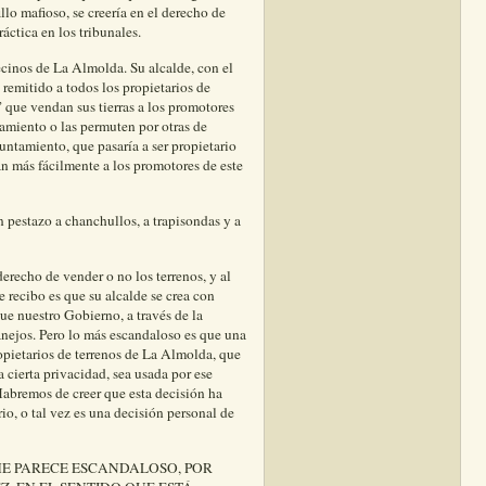
da de comer, creerían, primero, que es una
as comprobar que no, que esa “sugerencia”
llo mafioso, se creería en el derecho de
ráctica en los tribunales.
ecinos de La Almolda. Su alcalde, con el
remitido a todos los propietarios de
e” que vendan sus tierras a los promotores
amiento o las permuten por otras de
untamiento, que pasaría a ser propietario
an más fácilmente a los promotores de este
un pestazo a chanchullos, a trapisondas y a
erecho de vender o no los terrenos, y al
 recibo es que su alcalde se crea con
ue nuestro Gobierno, a través de la
anejos. Pero lo más escandaloso es que una
opietarios de terrenos de La Almolda, que
 cierta privacidad, sea usada por ese
abremos de creer que esta decisión ha
io, o tal vez es una decisión personal de