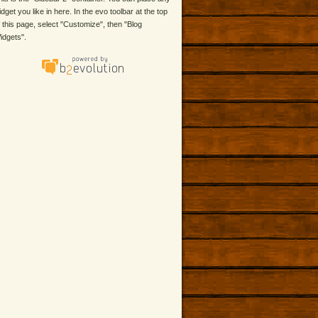
idget you like in here. In the evo toolbar at the top
f this page, select "Customize", then "Blog
idgets".