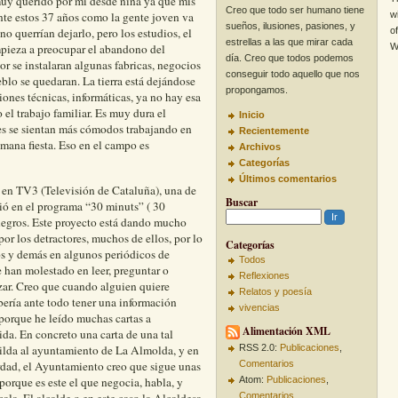
Creo que todo ser humano tiene
w
ía contaros algo que está pasando aquí en
sueños, ilusiones, pasiones, y
o
uy querido por mi desde niña ya que mis
estrellas a las que mirar cada
W
nte estos 37 años como la gente joven va
día. Creo que todos podemos
o querrían dejarlo, pero los estudios, el
conseguir todo aquello que nos
empieza a preocupar el abandono del
propongamos.
r se instalaran algunas fabricas, negocios
Inicio
blo se quedaran. La tierra está dejándose
Recientemente
iones técnicas, informáticas, ya no hay esa
Archivos
 el trabajo familiar. Es muy dura el
Categorías
nes se sientan más cómodos trabajando en
Últimos comentarios
semana fiesta. Eso en el campo es
Buscar
 en TV3 (Televisión de Cataluña), una de
Categorías
tió en el programa “30 minuts” ( 30
Todos
negros. Este proyecto está dando mucho
Reflexiones
por los detractores, muchos de ellos, por lo
Relatos y poesía
os y demás en algunos periódicos de
vivencias
 han molestado en leer, preguntar o
Alimentación XML
izar. Creo que cuando alguien quiere
ebería ante todo tener una información
RSS 2.0:
Publicaciones
,
 porque he leído muchas cartas a
Comentarios
da. En concreto una carta de una tal
Atom:
Publicaciones
,
tilda al ayuntamiento de La Almolda, y en
Comentarios