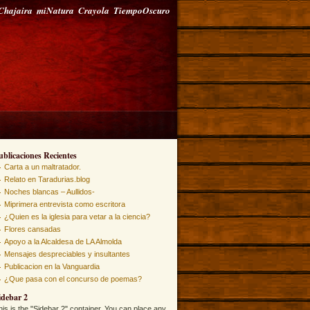
Chajaira
miNatura
Crayola
TiempoOscuro
ublicaciones Recientes
Carta a un maltratador.
Relato en Taradurias.blog
Noches blancas – Aullidos-
Miprimera entrevista como escritora
¿Quien es la iglesia para vetar a la ciencia?
Flores cansadas
Apoyo a la Alcaldesa de LA Almolda
Mensajes despreciables y insultantes
Publicacion en la Vanguardia
¿Que pasa con el concurso de poemas?
idebar 2
his is the "Sidebar 2" container. You can place any