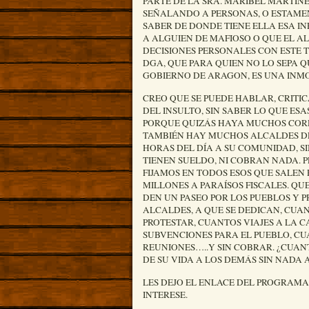
HE SEÑALADO EN NEGRITA LO QUE 
PARTE DE LA SRA. MARIBEL MARTINE
SEÑALANDO A PERSONAS, O ESTAMEN
SABER DE DONDE TIENE ELLA ESA I
A ALGUIEN DE MAFIOSO O QUE EL 
DECISIONES PERSONALES CON ESTE 
DGA, QUE PARA QUIEN NO LO SEPA 
GOBIERNO DE ARAGON, ES UNA INMO
CREO QUE SE PUEDE HABLAR, CRITI
DEL INSULTO, SIN SABER LO QUE ES
PORQUE QUIZÁS HAYA MUCHOS CORRU
TAMBIÉN HAY MUCHOS ALCALDES DE
HORAS DEL DÍA A SU COMUNIDAD, S
TIENEN SUELDO, NI COBRAN NADA. P
FIJAMOS EN TODOS ESOS QUE SALEN 
MILLONES A PARAÍSOS FISCALES. QUE
DEN UN PASEO POR LOS PUEBLOS Y 
ALCALDES, A QUE SE DEDICAN, CUA
PROTESTAR, CUANTOS VIAJES A LA 
SUBVENCIONES PARA EL PUEBLO, C
REUNIONES…..Y SIN COBRAR. ¿CUAN
DE SU VIDA A LOS DEMÁS SIN NADA 
LES DEJO EL ENLACE DEL PROGRAMA
INTERESE.