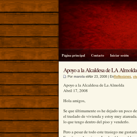
Página principal
Contacto
Iniciar sesión
Apoyo a la Alcal
Almolda
Por
marola
elAbr 23, 2008 | En
Reflexiones
,
vi
Apoyo a la Alcaldesa de La Almolda
Abril 17, 2008
Hola amigos,
Se que últimamente os he dejado un poco de l
el traslado de vivienda y estoy muy atareada
lo que tengo dentro del piso y venderlo.