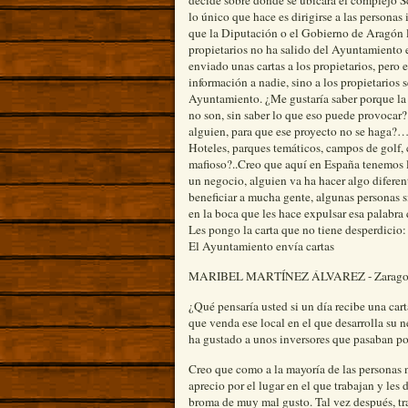
su caso a la Sra. Alcaldesa de mafiosa. La v
pautas marcadas por el gobierno de Aragón, p
decide sobre donde se ubicara el complejo Sc
lo único que hace es dirigirse a las personas
que la Diputación o el Gobierno de Aragón l
propietarios no ha salido del Ayuntamiento 
enviado unas cartas a los propietarios, per
información a nadie, sino a los propietarios 
Ayuntamiento. ¿Me gustaría saber porque la 
no son, sin saber lo que eso puede provocar
alguien, para que ese proyecto no se haga?…
Hoteles, parques temáticos, campos de golf, c
mafioso?..Creo que aquí en España tenemos l
un negocio, alguien va ha hacer algo diferen
beneficiar a mucha gente, algunas personas 
en la boca que les hace expulsar esa palabra
Les pongo la carta que no tiene desperdicio:
El Ayuntamiento envía cartas
MARIBEL MARTÍNEZ ÁLVAREZ - Zaragoza
¿Qué pensaría usted si un día recibe una carta
que venda ese local en el que desarrolla su n
ha gustado a unos inversores que pasaban por
Creo que como a la mayoría de las personas n