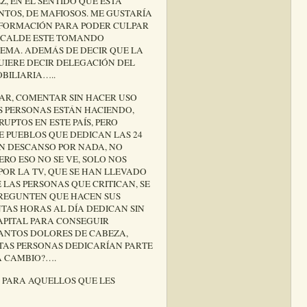
ME PARECE ESCANDALOSO, POR
Z, EN EL SENTIDO QUE ESTÁ
TOS, DE MAFIOSOS. ME GUSTARÍA
NFORMACIÓN PARA PODER CULPAR
ALCALDE ESTE TOMANDO
TEMA. ADEMÁS DE DECIR QUE LA
QUIERE DECIR DELEGACIÓN DEL
BILIARIA…..
CAR, COMENTAR SIN HACER USO
AS PERSONAS ESTÁN HACIENDO,
PTOS EN ESTE PAÍS, PERO
 PUEBLOS QUE DEDICAN LAS 24
IN DESCANSO POR NADA, NO
ERO ESO NO SE VE, SOLO NOS
POR LA TV, QUE SE HAN LLEVADO
 LAS PERSONAS QUE CRITICAN, SE
PREGUNTEN QUE HACEN SUS
NTAS HORAS AL DÍA DEDICAN SIN
CAPITAL PARA CONSEGUIR
UANTOS DOLORES DE CABEZA,
TAS PERSONAS DEDICARÍAN PARTE
A CAMBIO?….
 PARA AQUELLOS QUE LES