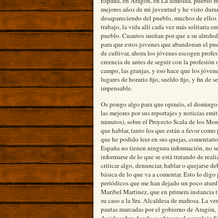
Pero a pesar de todo este trasiego me gustar
España, en Aragón, en La almolda, pueblo m
mejores años de mi juventud y he visto dura
desapareciendo del pueblo, muchos de ellos n
trabajo, la vida allí cada vez más solitaria 
pueblo. Cuantos sueñan por que a su alrededo
para que estos jovenes que abandonan el pue
de cultivar, ahora los jóvenes escogen profes
creencia de antes de seguir con la profesión o
campo, las granjas, y eso hace que los jóve
lugares de horario fijo, sueldo fijo, y fin de 
impensable.
Os pongo algo para que opinéis, el domingo
las mejores por sus reportajes y noticias emi
minutos), sobre el Proyecto Scala de los Mo
que hablar, tanto los que están a favor como 
que he podido leer en sus quejas, comentari
España no tienen ninguna información, no se
informarse de lo que se está tratando de real
criticar algo, denunciar, hablar o quejarse d
básica de lo que va a comentar. Esto lo digo
periódicos que me han dejado un poco aturdi
Maribel Martinez, que en primera instancia 