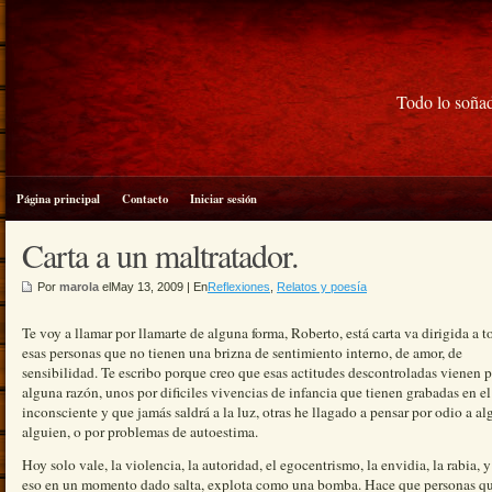
Todo lo soñad
Página principal
Contacto
Iniciar sesión
Carta a un maltratador.
Por
marola
elMay 13, 2009 | En
Reflexiones
,
Relatos y poesía
Te voy a llamar por llamarte de alguna forma, Roberto, está carta va dirigida a t
esas personas que no tienen una brizna de sentimiento interno, de amor, de
sensibilidad. Te escribo porque creo que esas actitudes descontroladas vienen 
alguna razón, unos por dificiles vivencias de infancia que tienen grabadas en el
inconsciente y que jamás saldrá a la luz, otras he llagado a pensar por odio a al
alguien, o por problemas de autoestima.
Hoy solo vale, la violencia, la autoridad, el egocentrismo, la envidia, la rabia, 
eso en un momento dado salta, explota como una bomba. Hace que personas q