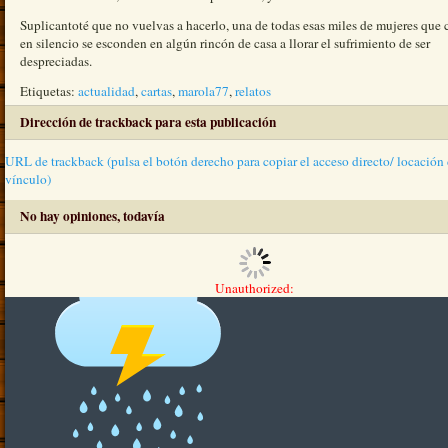
Suplicantoté que no vuelvas a hacerlo, una de todas esas miles de mujeres que 
en silencio se esconden en algún rincón de casa a llorar el sufrimiento de ser
despreciadas.
Etiquetas:
actualidad
,
cartas
,
marola77
,
relatos
Dirección de trackback para esta publicación
URL de trackback (pulsa el botón derecho para copiar el acceso directo/ locación 
vínculo)
No hay opiniones, todavía
Unauthorized: