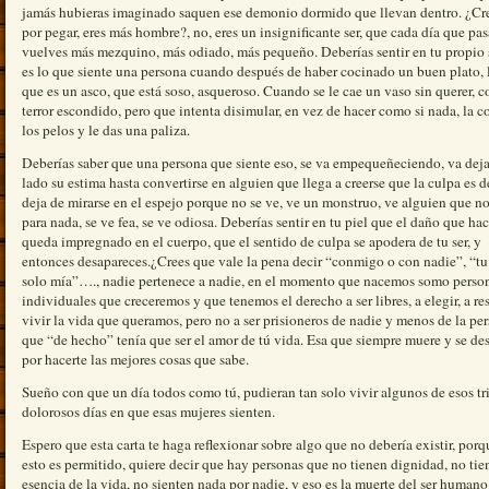
jamás hubieras imaginado saquen ese demonio dormido que llevan dentro. ¿Cr
por pegar, eres más hombre?, no, eres un insignificante ser, que cada día que pas
vuelves más mezquino, más odiado, más pequeño. Deberías sentir en tu propio 
es lo que siente una persona cuando después de haber cocinado un buen plato, 
que es un asco, que está soso, asqueroso. Cuando se le cae un vaso sin querer, 
terror escondido, pero que intenta disimular, en vez de hacer como si nada, la c
los pelos y le das una paliza.
Deberías saber que una persona que siente eso, se va empequeñeciendo, va dej
lado su estima hasta convertirse en alguien que llega a creerse que la culpa es de
deja de mirarse en el espejo porque no se ve, ve un monstruo, ve alguien que no
para nada, se ve fea, se ve odiosa. Deberías sentir en tu piel que el daño que ha
queda impregnado en el cuerpo, que el sentido de culpa se apodera de tu ser, y
entonces desapareces.¿Crees que vale la pena decir “conmigo o con nadie”, “tu
solo mía”…., nadie pertenece a nadie, en el momento que nacemos somo perso
individuales que creceremos y que tenemos el derecho a ser libres, a elegir, a res
vivir la vida que queramos, pero no a ser prisioneros de nadie y menos de la pe
que “de hecho” tenía que ser el amor de tú vida. Esa que siempre muere y se de
por hacerte las mejores cosas que sabe.
Sueño con que un día todos como tú, pudieran tan solo vivir algunos de esos tri
dolorosos días en que esas mujeres sienten.
Espero que esta carta te haga reflexionar sobre algo que no debería existir, porq
esto es permitido, quiere decir que hay personas que no tienen dignidad, no tie
esencia de la vida, no sienten nada por nadie, y eso es la muerte del ser humano