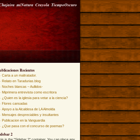
Chajaira
miNatura
Crayola
TiempoOscuro
ublicaciones Recientes
Carta a un maltratador.
Relato en Taradurias.blog
Noches blancas – Aullidos-
Miprimera entrevista como escritora
¿Quien es la iglesia para vetar a la ciencia?
Flores cansadas
Apoyo a la Alcaldesa de LA Almolda
Mensajes despreciables y insultantes
Publicacion en la Vanguardia
¿Que pasa con el concurso de poemas?
idebar 2
his is the "Sidebar 2" container. You can place any