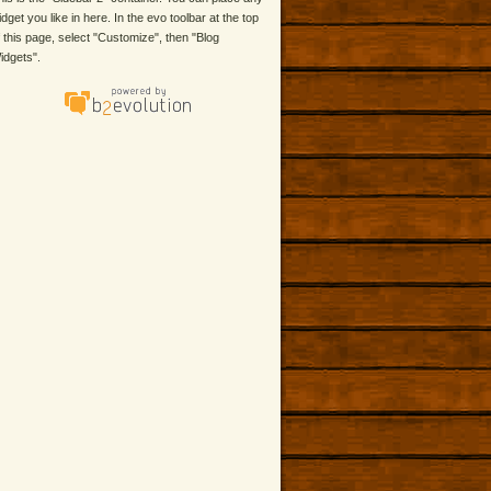
idget you like in here. In the evo toolbar at the top
f this page, select "Customize", then "Blog
idgets".