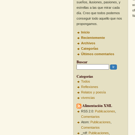
sueños, ilusiones, pasiones, y
w
estrellas a las que mirar cada
o
día. Creo que todos podemos
W
conseguir todo aquello que nos
propongamos.
Inicio
Recientemente
Archivos
Categorías
Últimos comentarios
Buscar
Categorías
Todos
Reflexiones
Relatos y poesía
vivencias
Alimentación XML
RSS 2.0:
Publicaciones
,
Comentarios
Atom:
Publicaciones
,
Comentarios
_rdf:
Publicaciones
,