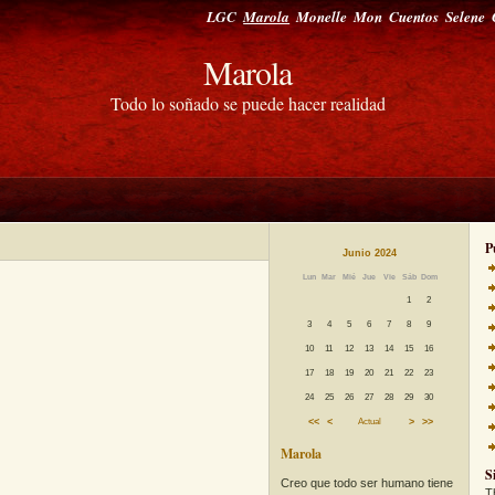
LGC
Marola
Monelle
Mon
Cuentos
Selene
Marola
Todo lo soñado se puede hacer realidad
P
Junio 2024
Lun
Mar
Mié
Jue
Vie
Sáb
Dom
1
2
3
4
5
6
7
8
9
10
11
12
13
14
15
16
17
18
19
20
21
22
23
24
25
26
27
28
29
30
<<
<
Actual
>
>>
Marola
S
Creo que todo ser humano tiene
T