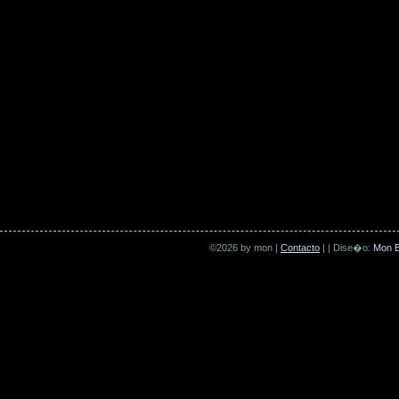
©2026 by mon |
Contacto
| | Dise�o:
Mon