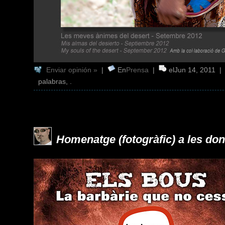
Enviar opinión »
|
En
Prensa
|
elJun 14, 2011 
palabras, .
Homenatge (fotogràfic) a les don