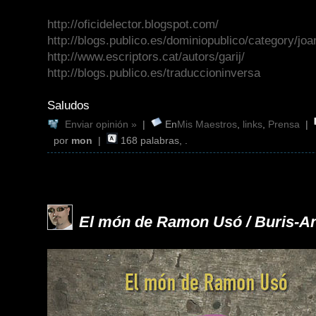
http://oficidelector.blogspot.com/
http://blogs.publico.es/dominiopublico/category/joa
http://www.escriptors.cat/autors/garij/
http://blogs.publico.es/traduccioninversa
Saludos
Enviar opinión »
|
En
Mis Maestros
,
links
,
Prensa
|
por
mon
|
168 palabras, .
El món de Ramon Usó / Buris-A