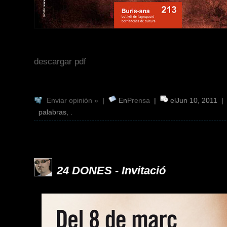
descargar pdf
Enviar opinión »
|
En
Prensa
|
elJun 10, 2011 
palabras, .
24 DONES - Invitació