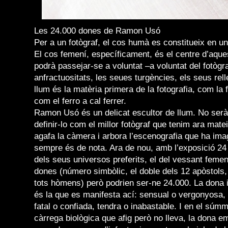
Les 24.000 dones de Ramon Usó
Per a un fotògraf, el cos humà es constitueix en un
El cos femení, específicament, és el centre d’aques
podrà passejar-se a voluntat –a voluntat del fotògr
anfractuositats, les seues turgències, els seus rell
llum és la matèria primera de la fotografia, com la f
com el ferro a cal ferrer.
Ramon Usó és un delicat escultor de llum. No ser
definir-lo com el millor fotògraf que tenim ara mat
agafa la càmera i arbora l’escenografia que ha imag
sempre és de nota. Ara de nou, amb l’exposició 24
dels seus universos preferits, el del vessant feme
dones (número simbòlic, el doble dels 12 apòstols,
tots hòmens) però podrien ser-ne 24.000. La dona in
és la que es manifesta ací: sensual o vergonyosa, 
fatal o confiada, tendra o inabastable. I en el sú
càrrega biològica que afig però no lleva, la dona 