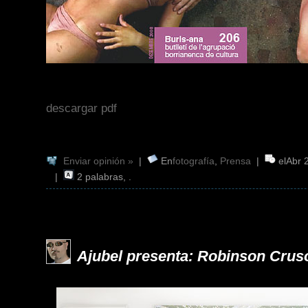
descargar pdf
Enviar opinión »
|
En
fotografía
,
Prensa
|
elAbr 
|
2 palabras, .
Ajubel presenta: Robinson Crus