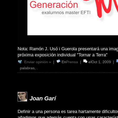
Nota: Ramón J. Usó i Guerola presentará una imag
próxima exposición individual "Tornar a Terra"
Enviar opinión »
|
En
Prensa
|
elOct 1, 2009 |
palabras, .
Joan Garí
Definir a una persona es tarea hartamente dificulto
añadimos que además cuenta con unas característ