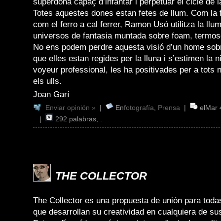
superdona capaç d’infantar i perpetuar el cicle de l
Totes aquestes dones estan fetes de llum. Com la f
com el ferro a cal ferrer, Ramon Usó utilitza la llu
universos de fantasia muntada sobre foam, termose
No ens podem perdre aquesta visió d’un home sob
que elles estan regides per la lluna i s’estimen la ni
voyeur professional, les ha positivades per a tots 
els ulls.
Joan Garí
Enviar opinión »
|
En
fotografía
,
Prensa
|
elMar 
|
292 palabras, .
THE COLLECTOR
The Collector es una propuesta de unión para toda
que desarrollan su creatividad en cualquiera de su