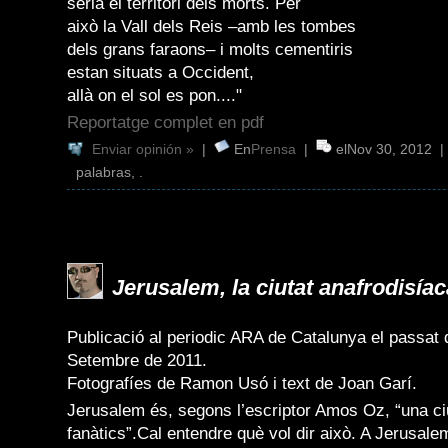
seria el territori dels morts. Per
això la Vall dels Reis –amb les tombes
dels grans faraons– i molts cementiris
estan situats a Occident,
allà on el sol es pon...."
Reportatge complet en pdf
Enviar opinión »
|
En
Prensa
|
elNov 30, 2012 
palabras, .
Jerusalem, la ciutat anafrodisía
Publicació al periodic ARA de Catalunya el passat 
Setembre de 2011.
Fotografíes de Ramon Usó i text de Joan Garí.
Jerusalem és, segons l’escriptor Amos Oz, “una ci
fanàtics”.Cal entendre què vol dir això. A Jerusal