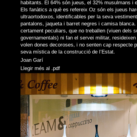
habitants. El 64% són jueus, el 32% musulmans i e
Els fanàtics a què es refereix Oz són els jueus ha
ultraortodoxos, identificables per la seva vestimen
pantalons, jaqueta i barret negres i camisa blanca.
certament peculiars, que no treballen (viuen dels s
governamentals) ni fan el servei militar, resideixen
volen dones decoroses, i no senten cap respecte pe
seva mística de la construcció de l’Estat.
Joan Garí
Llegir més al .pdf