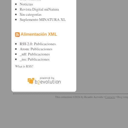
Noticias
Revista Digital miNatura
Sin categorí­as
Suplemento MINATURA XL
Alimentación XML
RSS 2.0:
Publicaciones
Atom:
Publicaciones
_rdf:
Publicaciones
_rss:
Publicaciones
What is RSS?
This collection ©2026 by Ricardo Acevedo •
Contacto
•
Blog temp