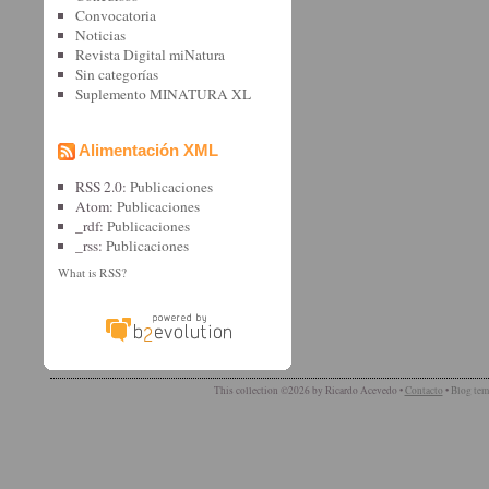
Convocatoria
Noticias
Revista Digital miNatura
Sin categorí­as
Suplemento MINATURA XL
Alimentación XML
RSS 2.0:
Publicaciones
Atom:
Publicaciones
_rdf:
Publicaciones
_rss:
Publicaciones
What is RSS?
This collection ©2026 by Ricardo Acevedo •
Contacto
•
Blog tem