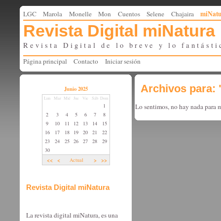
miNat
LGC
Marola
Monelle
Mon
Cuentos
Selene
Chajaira
Revista Digital miNatura
Revista Digital de lo breve y lo fantásti
Página principal
Contacto
Iniciar sesión
Archivos para: 
Junio 2025
Lun
Mar
Mié
Jue
Vie
Sáb
Dom
Lo sentimos, no hay nada para mo
1
2
3
4
5
6
7
8
9
10
11
12
13
14
15
16
17
18
19
20
21
22
23
24
25
26
27
28
29
30
<<
<
>
>>
Actual
Revista Digital miNatura
La revista digital miNatura, es una