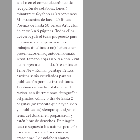
aquí o en el correo electrónico de
recepción de colaboraciones (
minaturacu@yahoo.es ) Aceptamos:
Microcuentos de hasta 25 líneas
Poemas de hasta 50 versos Artículos
de entre 3 a 6 páginas. Todos ellos
deben seguir el tema propuesto para
el número en preparación. Los
trabajos (ineditos o no) deben estar
presentados en adjunto, en formato
word, tamaño hoja DIN A4 con 3 cm
de margen a cada lado. Y escritos en
Time New Roman puntaje 12 Los
escritos serán estudiados para su
publicación por nuestros editores.
También se puede colaborar en la
revista con ilustraciones, fotografías
originales, cómic o tira de hasta 2
páginas (no importa que hayan sido
ya publicadas) siempre que sigan el
tema del dossier en preparación y
estén libre de derechos. En ningún
caso o supuesto los autores perderán
los derechos de autor sobre sus
creaciones. Las colaboraciones