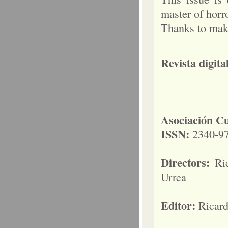
master of horr
Thanks to make
Revista digit
Asociación Cu
ISSN:
2340-9
Directors:
Ri
Urrea
Editor:
Ricar