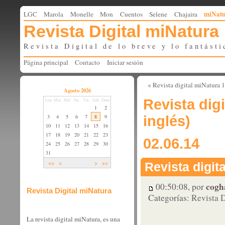
miNat
LGC
Marola
Monelle
Mon
Cuentos
Selene
Chajaira
Revista Digital miNatura
Revista Digital de lo breve y lo fantásti
Página principal
Contacto
Iniciar sesión
« Revista digital miNatura 
Agosto 2026
Revista dig
Lun
Mar
Mié
Jue
Vie
Sáb
Dom
1
2
3
4
5
6
7
8
9
inglés)
10
11
12
13
14
15
16
17
18
19
20
21
22
23
02.06.14
24
25
26
27
28
29
30
31
<<
<
>
>>
Revista digit
cogh
00:50:08, por
Revista Digital miNatura
Categorías:
Revista 
La revista digital miNatura, es una