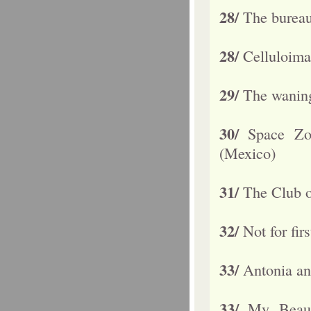
28/
The bureau
28/
Celluloima
29/
The waning
30/
Space Zo
(Mexico)
31/
The Club o
32/
Not for fir
33/
Antonia an
33/
My Beaut