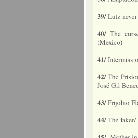
39/
Lutz never
40/
The curs
(Mexico)
41/
Intermissi
42/
The Prisio
José Gil Bened
43/
Frijolito F
44/
The faker/
45/
Mother-i