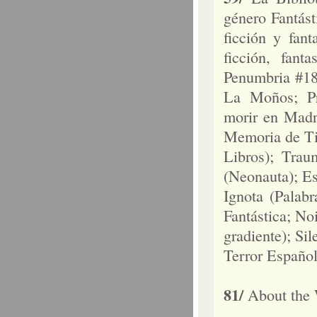
género Fantást
ficción y fant
ficción, fant
Penumbria #18;
La Moños; Pr
morir en Madr
Memoria de Tin
Libros); Trau
(Neonauta); Es
Ignota (Palab
Fantástica; No
gradiente); Sil
Terror Españo
81/
About the W