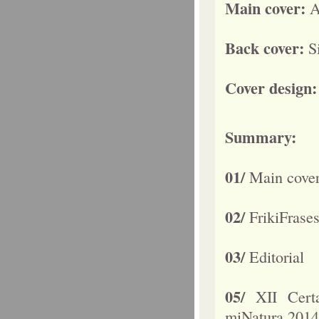
Main cover:
A
Back cover:
S
Cover design
Summary:
01/
Main cover
02/
FrikiFrase
03/
Editorial
05/
XII Cert
miNatura 2014