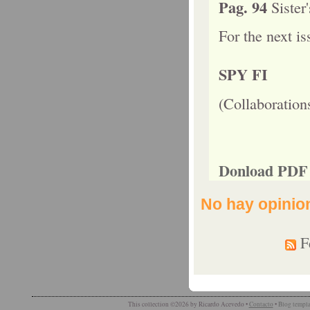
Pag. 94
Sister
For the next is
SPY FI
(Collaboration
Donload PDF R
No hay opinio
Fe
This collection ©2026 by Ricardo Acevedo •
Contacto
•
Blog templa