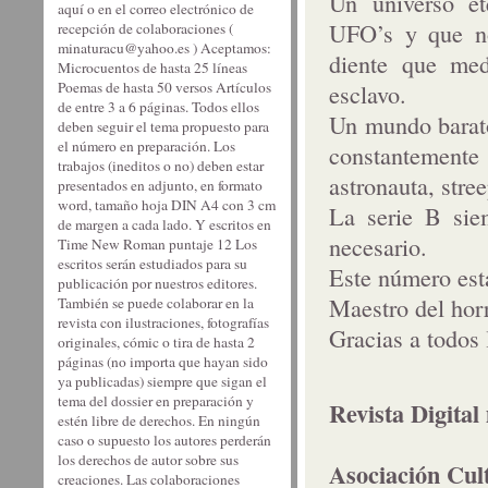
Un universo et
aquí o en el correo electrónico de
UFO’s y que no
recepción de colaboraciones (
minaturacu@yahoo.es ) Aceptamos:
diente que med
Microcuentos de hasta 25 líneas
Poemas de hasta 50 versos Artículos
esclavo.
de entre 3 a 6 páginas. Todos ellos
Un mundo barato
deben seguir el tema propuesto para
el número en preparación. Los
constantemente
trabajos (ineditos o no) deben estar
astronauta, stre
presentados en adjunto, en formato
word, tamaño hoja DIN A4 con 3 cm
La serie B sie
de margen a cada lado. Y escritos en
necesario.
Time New Roman puntaje 12 Los
escritos serán estudiados para su
Este número est
publicación por nuestros editores.
Maestro del hor
También se puede colaborar en la
revista con ilustraciones, fotografías
Gracias a todos 
originales, cómic o tira de hasta 2
páginas (no importa que hayan sido
ya publicadas) siempre que sigan el
tema del dossier en preparación y
Revista Digital
estén libre de derechos. En ningún
caso o supuesto los autores perderán
los derechos de autor sobre sus
Asociación Cul
creaciones. Las colaboraciones