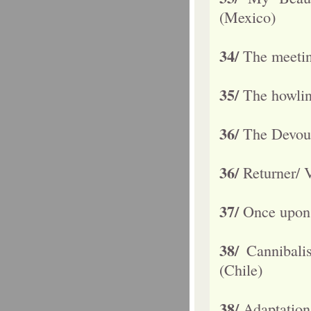
(Mexico)
34/
The meetin
35/
The howlin
36/
The Devour
36/
Returner/ 
37/
Once upon 
38/
Cannibal
(Chile)
38/
Adaptation