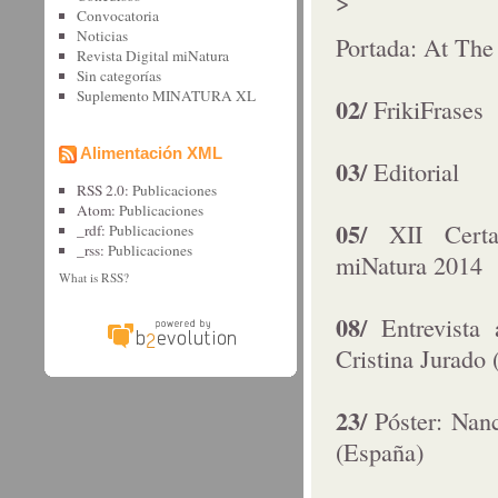
>
Convocatoria
Noticias
Portada: At The
Revista Digital miNatura
Sin categorí­as
Suplemento MINATURA XL
02/
FrikiFrases
Alimentación XML
03/
Editorial
RSS 2.0:
Publicaciones
Atom:
Publicaciones
05/
XII Certa
_rdf:
Publicaciones
_rss:
Publicaciones
miNatura 2014
What is RSS?
08/
Entrevista
Cristina Jurado
23/
Póster: Nan
(España)