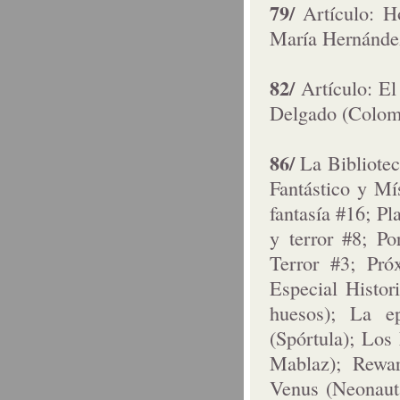
79/
Artículo: H
María Hernánde
82/
Artículo: El
Delgado (Colom
86/
La Bibliotec
Fantástico y Mís
fantasía #16; Pl
y terror #8; Po
Terror #3; Pró
Especial Histor
huesos); La e
(Spórtula); Los
Mablaz); Rewa
Venus (Neonauta