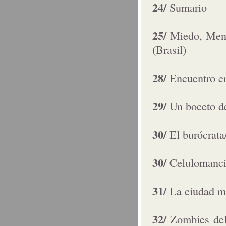
24/
Sumario
25/
Miedo, Ment
(Brasil)
28/
Encuentro e
29/
Un boceto de
30/
El burócrat
30/
Celulomanci
31/
La ciudad m
32/
Zombies del