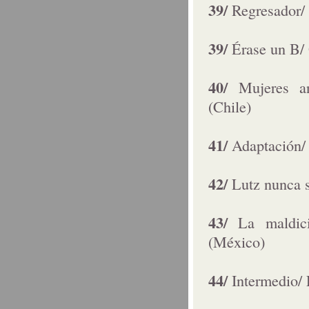
39/
Regresador/
39/
Érase un B/
40/
Mujeres a
(Chile)
41/
Adaptación/
42/
Lutz nunca 
43/
La maldic
(México)
44/
Intermedio/