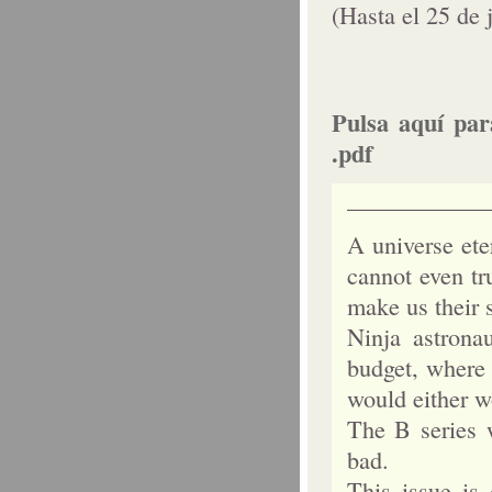
(Hasta el 25 de 
Pulsa aquí par
.pdf
____________
A universe ete
cannot even tr
make us their s
Ninja astrona
budget, where 
would either w
The B series 
bad.
This issue is 