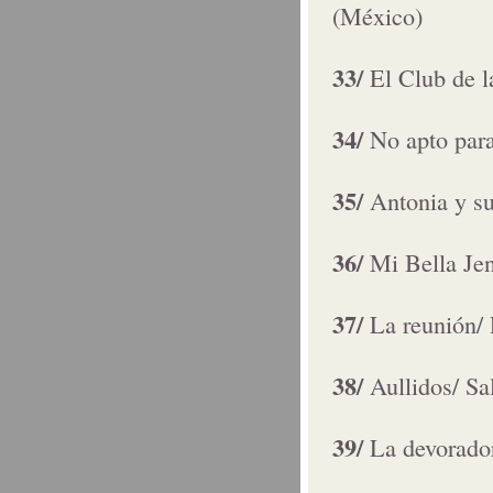
(México)
33/
El Club de 
34/
No apto para
35/
Antonia y s
36/
Mi Bella Je
37/
La reunión/ 
38/
Aullidos/ S
39/
La devorador