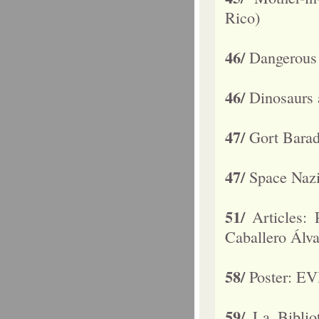
Rico)
46/
Dangerous 
46/
Dinosaurs 
47/
Gort Barad
47/
Space Nazi
51/
Articles:
Caballero Álva
58/
Poster: EV
59/
La Biblio