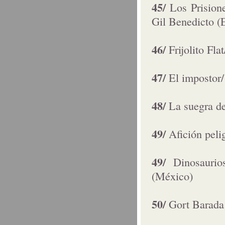
45/
Los Prision
Gil Benedicto (
46/
Frijolito Fl
47/
El impostor
48/
La suegra d
49/
Afición pel
49/
Dinosaurio
(México)
50/
Gort Barada