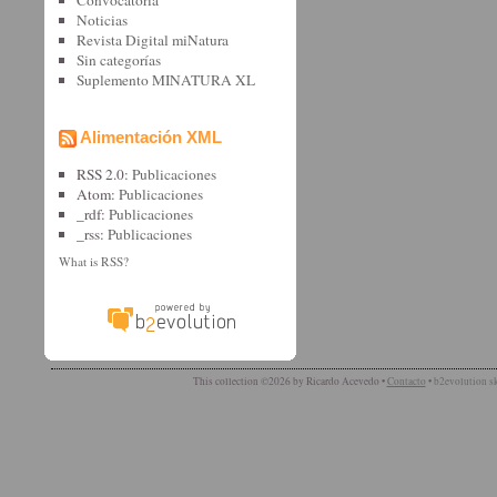
Noticias
Revista Digital miNatura
Sin categorí­as
Suplemento MINATURA XL
Alimentación XML
RSS 2.0:
Publicaciones
Atom:
Publicaciones
_rdf:
Publicaciones
_rss:
Publicaciones
What is RSS?
This collection ©2026 by Ricardo Acevedo •
Contacto
•
b2evolution s