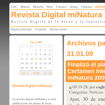
miNat
LGC
Marola
Monelle
Mon
Cuentos
Selene
Chajaira
Revista Digital miNatura
Revista Digital de lo breve y lo fantásti
Página principal
Contacto
Iniciar sesión
Archivos pa
Enero 2009
Lun
Mar
Mié
Jue
Vie
Sáb
Dom
1
2
3
4
31.01.09
5
6
7
8
9
10
11
15
12
13
14
16
17
18
Finalizó el p
19
20
21
22
23
24
25
31
26
27
28
29
30
Certamen Int
<<
<
>
>>
Actual
miNatura 200
cogh
Revista Digital miNatura
09:19:28, por
Categorías:
Noticias
Ayer, 30 de en
La revista digital miNatura, es una
publicación sin ánimo de lucro,