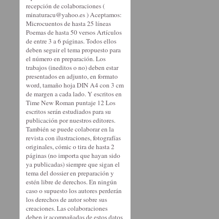
recepción de colaboraciones (
minaturacu@yahoo.es ) Aceptamos:
Microcuentos de hasta 25 líneas
Poemas de hasta 50 versos Artículos
de entre 3 a 6 páginas. Todos ellos
deben seguir el tema propuesto para
el número en preparación. Los
trabajos (ineditos o no) deben estar
presentados en adjunto, en formato
word, tamaño hoja DIN A4 con 3 cm
de margen a cada lado. Y escritos en
Time New Roman puntaje 12 Los
escritos serán estudiados para su
publicación por nuestros editores.
También se puede colaborar en la
revista con ilustraciones, fotografías
originales, cómic o tira de hasta 2
páginas (no importa que hayan sido
ya publicadas) siempre que sigan el
tema del dossier en preparación y
estén libre de derechos. En ningún
caso o supuesto los autores perderán
los derechos de autor sobre sus
creaciones. Las colaboraciones
deben ir acompañadas de estos datos