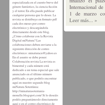
finalizó el pl
especializada en el cuento breve del
Internacional de
género fantástico, la ciencia ficción
y el terror. En ella puede publicar
1 de marzo c
cualquier persona que lo desee. La
Leer más... »
revista se distribuye en formato pdf
cada dos meses por correo
electrónico y descargándola
directamente desde este blog.
¿Cómo colaborar con la Revista
Digital miNatura? Las
colaboraciones deben enviarse a la
siguiente dirección de correo
electrónico: minaturacu@yahoo.es
En el asunto se debe poner:
Colaboración revista La revista es
bimestral y cada número está
dedicado a un tema especial que sale
anunciado en el último número
publicado, o que podréis encontrar
aquí en nuestro segundo blog
miNatura Soterrània:
http://minaturasoterrania-
monelle.blogspot.com/ Si lo deseáis
podéis preguntárnoslo directamente
aquí o en el correo electrónico de