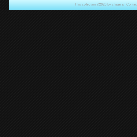
This collection ©2026 by chajaira |
Contac