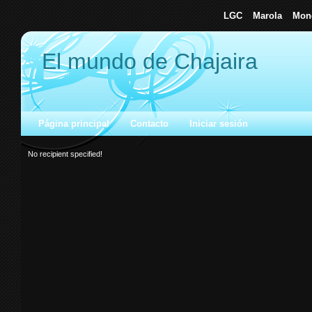
LGC
Marola
Mone
El mundo de Chajaira
Página principal
Contacto
Iniciar sesión
No recipient specified!