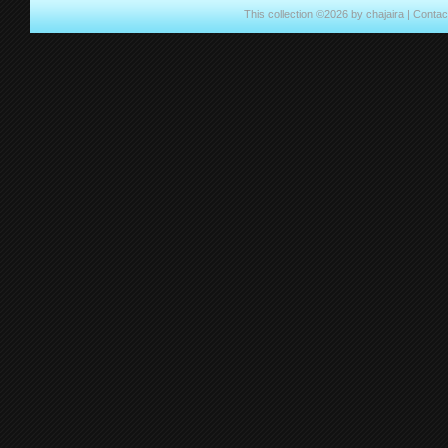
This collection ©2026 by chajaira |
Contac