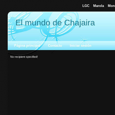
LGC
Marola
Mone
El mundo de Chajaira
Página principal
Contacto
Iniciar sesión
No recipient specified!