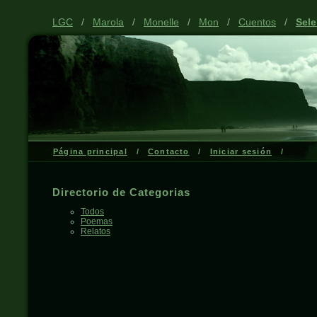
LGC
/
Marola
/
Monelle
/
Mon
/
Cuentos
/
Sel
Página principal
/
Contacto
/
Iniciar sesión
/
Directorio de Categorias
Todos
Poemas
Relatos