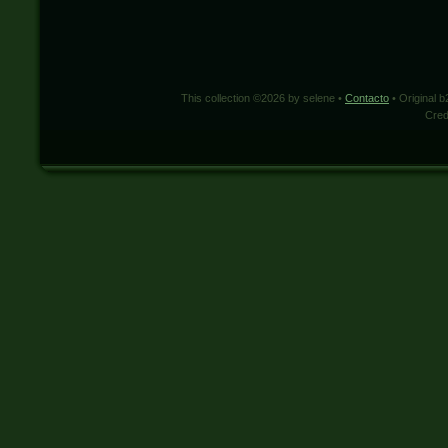
This collection ©2026 by selene •
Contacto
• Original 
Cred