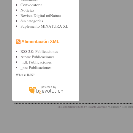
Convocatoria
Noticias
Revista Digital miNatura
Sin categorí­as
Suplemento MINATURA XL
Alimentación XML
RSS 2.0:
Publicaciones
Atom:
Publicaciones
_rdf:
Publicaciones
_rss:
Publicaciones
What is RSS?
This collection ©2026 by Ricardo Acevedo •
Contacto
•
Blog temp