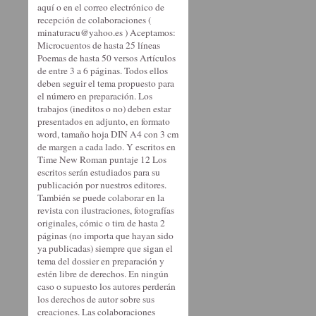
aquí o en el correo electrónico de
recepción de colaboraciones (
minaturacu@yahoo.es ) Aceptamos:
Microcuentos de hasta 25 líneas
Poemas de hasta 50 versos Artículos
de entre 3 a 6 páginas. Todos ellos
deben seguir el tema propuesto para
el número en preparación. Los
trabajos (ineditos o no) deben estar
presentados en adjunto, en formato
word, tamaño hoja DIN A4 con 3 cm
de margen a cada lado. Y escritos en
Time New Roman puntaje 12 Los
escritos serán estudiados para su
publicación por nuestros editores.
También se puede colaborar en la
revista con ilustraciones, fotografías
originales, cómic o tira de hasta 2
páginas (no importa que hayan sido
ya publicadas) siempre que sigan el
tema del dossier en preparación y
estén libre de derechos. En ningún
caso o supuesto los autores perderán
los derechos de autor sobre sus
creaciones. Las colaboraciones