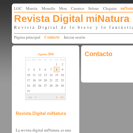
miNat
LGC
Marola
Monelle
Mon
Cuentos
Selene
Chajaira
Revista Digital miNatura
Revista Digital de lo breve y lo fantásti
Contacto
Página principal
Iniciar sesión
Contacto
Agosto 2026
Lun
Mar
Mié
Jue
Vie
Sáb
Dom
1
2
3
4
5
6
7
8
9
10
11
12
13
14
15
16
17
18
19
20
21
22
23
24
25
26
27
28
29
30
31
<<
<
>
>>
Revista Digital miNatura
La revista digital miNatura, es una