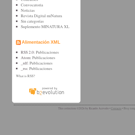
Convocatoria
Noticias
Revista Digital miNatura
Sin categorí­as
Suplemento MINATURA XL
Alimentación XML
RSS 2.0:
Publicaciones
Atom:
Publicaciones
_rdf:
Publicaciones
_rss:
Publicaciones
What is RSS?
This collection ©2026 by Ricardo Acevedo •
Contacto
•
Blog temp