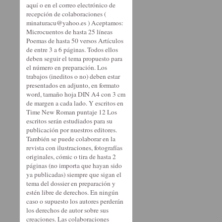
aquí o en el correo electrónico de
recepción de colaboraciones (
minaturacu@yahoo.es ) Aceptamos:
Microcuentos de hasta 25 líneas
Poemas de hasta 50 versos Artículos
de entre 3 a 6 páginas. Todos ellos
deben seguir el tema propuesto para
el número en preparación. Los
trabajos (ineditos o no) deben estar
presentados en adjunto, en formato
word, tamaño hoja DIN A4 con 3 cm
de margen a cada lado. Y escritos en
Time New Roman puntaje 12 Los
escritos serán estudiados para su
publicación por nuestros editores.
También se puede colaborar en la
revista con ilustraciones, fotografías
originales, cómic o tira de hasta 2
páginas (no importa que hayan sido
ya publicadas) siempre que sigan el
tema del dossier en preparación y
estén libre de derechos. En ningún
caso o supuesto los autores perderán
los derechos de autor sobre sus
creaciones. Las colaboraciones