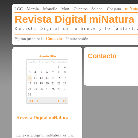
miNat
LGC
Marola
Monelle
Mon
Cuentos
Selene
Chajaira
Revista Digital miNatura
Revista Digital de lo breve y lo fantásti
Contacto
Página principal
Iniciar sesión
Contacto
Agosto 2026
Lun
Mar
Mié
Jue
Vie
Sáb
Dom
1
2
3
4
5
6
7
8
9
10
11
12
13
14
15
16
17
18
19
20
21
22
23
24
25
26
27
28
29
30
31
<<
<
>
>>
Revista Digital miNatura
La revista digital miNatura, es una