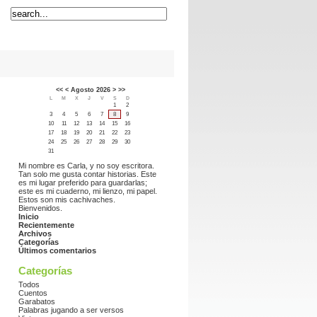
<<
<
Agosto 2026
>
>>
L
M
X
J
V
S
D
1
2
3
4
5
6
7
8
9
10
11
12
13
14
15
16
17
18
19
20
21
22
23
24
25
26
27
28
29
30
31
Mi nombre es Carla, y no soy escritora.
Tan solo me gusta contar historias. Este
es mi lugar preferido para guardarlas;
este es mi cuaderno, mi lienzo, mi papel.
Estos son mis cachivaches.
Bienvenidos.
Inicio
Recientemente
Archivos
Categorías
Últimos comentarios
Categorías
Todos
Cuentos
Garabatos
Palabras jugando a ser versos