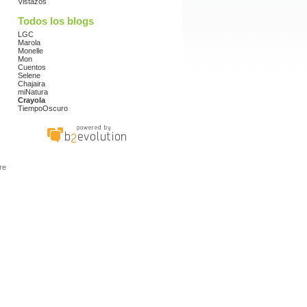
Vistazos
Todos los blogs
LGC
Marola
Monelle
Mon
Cuentos
Selene
Chajaira
miNatura
Crayola
TiempoOscuro
re