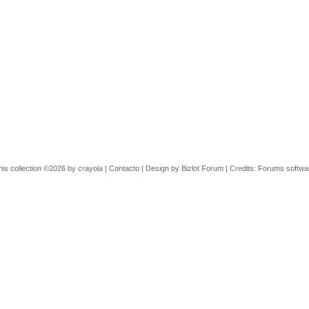
his collection ©2026 by crayola |
Contacto
| Design by
Bizlot Forum
| Credits:
Forums softwa