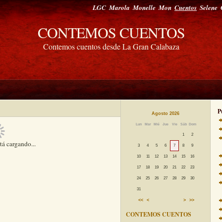
LGC
Marola
Monelle
Mon
Cuentos
Selene
CONTEMOS CUENTOS
Contemos cuentos desde La Gran Calabaza
P
Agosto 2026
Lun
Mar
Mié
Jue
Vie
Sáb
Dom
1
2
tá cargando...
3
4
5
6
7
8
9
10
11
12
13
14
15
16
17
18
19
20
21
22
23
24
25
26
27
28
29
30
31
<<
<
>
>>
CONTEMOS CUENTOS