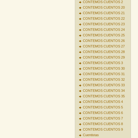
CONTEMOS CUENTOS 2
CONTEMOS CUENTOS 20
CONTEMOS CUENTOS 21
CONTEMOS CUENTOS 22
CONTEMOS CUENTOS 23
CONTEMOS CUENTOS 24
CONTEMOS CUENTOS 25
CONTEMOS CUENTOS 26
CONTEMOS CUENTOS 27
CONTEMOS CUENTOS 28
CONTEMOS CUENTOS 29
CONTEMOS CUENTOS 3
CONTEMOS CUENTOS 30
CONTEMOS CUENTOS 31
CONTEMOS CUENTOS 32
CONTEMOS CUENTOS 33
CONTEMOS CUENTOS 34
CONTEMOS CUENTOS 35
CONTEMOS CUENTOS 4
CONTEMOS CUENTOS 5
CONTEMOS CUENTOS 6
CONTEMOS CUENTOS 7
CONTEMOS CUENTOS 8
CONTEMOS CUENTOS 9
Cuentistas