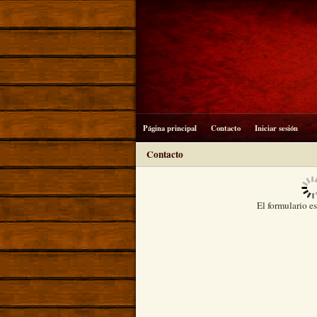
Página principal
Contacto
Iniciar sesión
Contacto
El formulario es