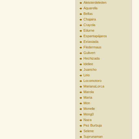
Aleisterdeleden
Aquarella
Belfas
Chajaira
Crayola
Edurne
Espantapájaros
Extasiada
Fledermaus
Gulivert
Hechizada
Ideliee
Juancho
Lirio
Locomotoro
MarianaLorca
Marola
Marta
Mon
Monelle
Mong0
Naza
Pez Burbuja
Selene
Suprunaman