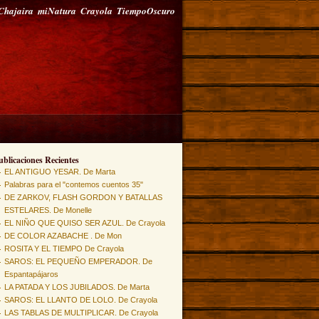
Chajaira
miNatura
Crayola
TiempoOscuro
ublicaciones Recientes
EL ANTIGUO YESAR. De Marta
Palabras para el "contemos cuentos 35"
DE ZARKOV, FLASH GORDON Y BATALLAS
ESTELARES. De Monelle
EL NIÑO QUE QUISO SER AZUL. De Crayola
DE COLOR AZABACHE . De Mon
ROSITA Y EL TIEMPO De Crayola
SAROS: EL PEQUEÑO EMPERADOR. De
Espantapájaros
LA PATADA Y LOS JUBILADOS. De Marta
SAROS: EL LLANTO DE LOLO. De Crayola
LAS TABLAS DE MULTIPLICAR. De Crayola