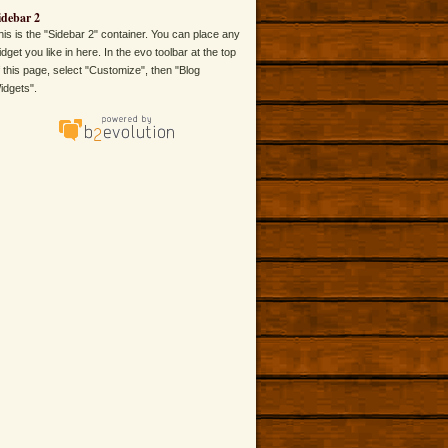
idebar 2
his is the "Sidebar 2" container. You can place any
idget you like in here. In the evo toolbar at the top
f this page, select "Customize", then "Blog
idgets".